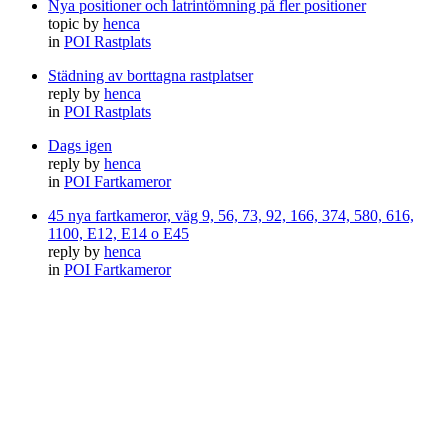
Nya positioner och latrintömning på fler positioner
topic by
henca
in
POI Rastplats
Städning av borttagna rastplatser
reply by
henca
in
POI Rastplats
Dags igen
reply by
henca
in
POI Fartkameror
45 nya fartkameror, väg 9, 56, 73, 92, 166, 374, 580, 616,
1100, E12, E14 o E45
reply by
henca
in
POI Fartkameror