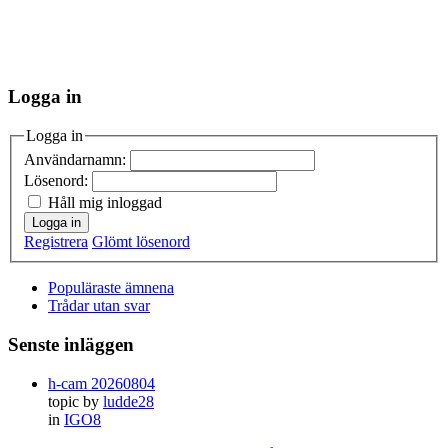
Logga in
Logga in
Användarnamn:
Lösenord:
Håll mig inloggad
Logga in
Registrera
Glömt lösenord
Populäraste ämnena
Trådar utan svar
Senste inläggen
h-cam 20260804
topic by
ludde28
in
IGO8