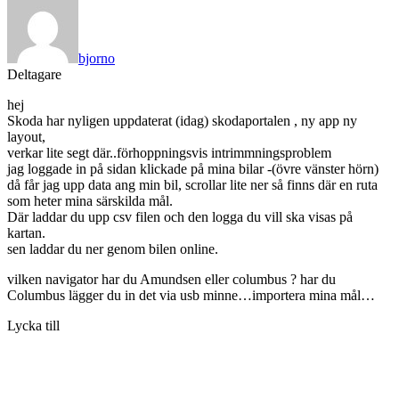
bjorno
Deltagare
hej
Skoda har nyligen uppdaterat (idag) skodaportalen , ny app ny
layout,
verkar lite segt där..förhoppningsvis intrimmningsproblem
jag loggade in på sidan klickade på mina bilar -(övre vänster hörn)
då får jag upp data ang min bil, scrollar lite ner så finns där en ruta
som heter mina särskilda mål.
Där laddar du upp csv filen och den logga du vill ska visas på
kartan.
sen laddar du ner genom bilen online.
vilken navigator har du Amundsen eller columbus ? har du
Columbus lägger du in det via usb minne…importera mina mål…
Lycka till