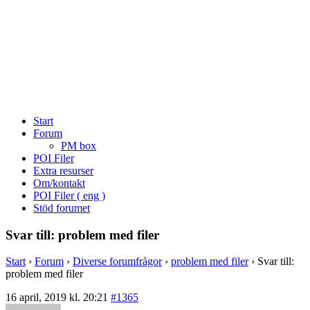
Start
Forum
PM box
POI Filer
Extra resurser
Om/kontakt
POI Filer ( eng )
Stöd forumet
Svar till: problem med filer
Start
›
Forum
›
Diverse forumfrågor
›
problem med filer
›
Svar till:
problem med filer
16 april, 2019 kl. 20:21
#1365