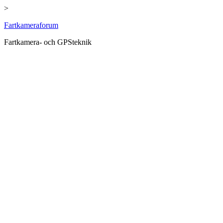
>
Hoppa
Fartkameraforum
till
Fartkamera- och GPSteknik
innehåll