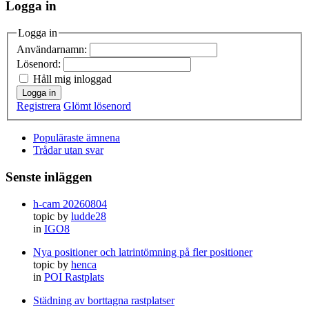
Logga in
Logga in
Användarnamn:
Lösenord:
Håll mig inloggad
Logga in
Registrera
Glömt lösenord
Populäraste ämnena
Trådar utan svar
Senste inläggen
h-cam 20260804
topic by
ludde28
in
IGO8
Nya positioner och latrintömning på fler positioner
topic by
henca
in
POI Rastplats
Städning av borttagna rastplatser