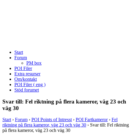
Start
Forum
PM box
POI Filer
Extra resurser
Om/kontakt
POI Filer ( eng )
Stöd forumet
Svar till: Fel riktning på flera kameror, väg 23 och
väg 30
Start
›
Forum
›
POI Points of Intresst
›
POI Fartkameror
›
Fel
riktning på flera kameror, väg 23 och väg 30
›
Svar till: Fel riktning
på flera kameror, väg 23 och väg 30