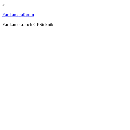
>
Hoppa
Fartkameraforum
till
Fartkamera- och GPSteknik
innehåll