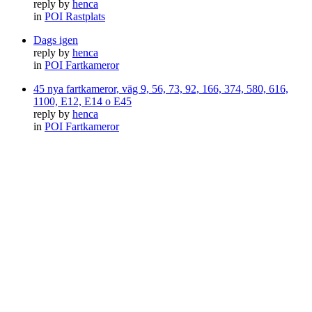
reply by
henca
in
POI Rastplats
Dags igen
reply by
henca
in
POI Fartkameror
45 nya fartkameror, väg 9, 56, 73, 92, 166, 374, 580, 616,
1100, E12, E14 o E45
reply by
henca
in
POI Fartkameror