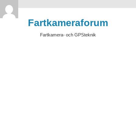
>
Hoppa
till
Fartkameraforum
innehåll
Fartkamera- och GPSteknik