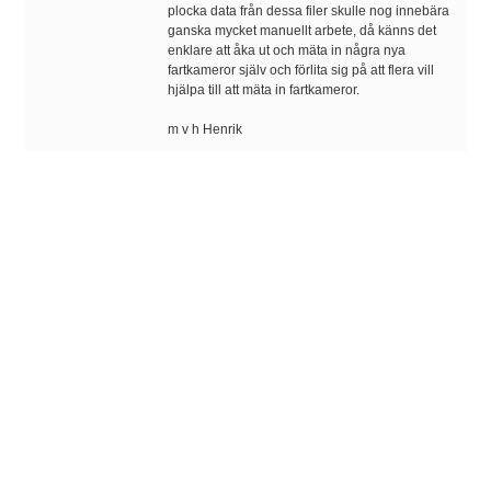
plocka data från dessa filer skulle nog innebära
ganska mycket manuellt arbete, då känns det
enklare att åka ut och mäta in några nya
fartkameror själv och förlita sig på att flera vill
hjälpa till att mäta in fartkameror.
m v h Henrik