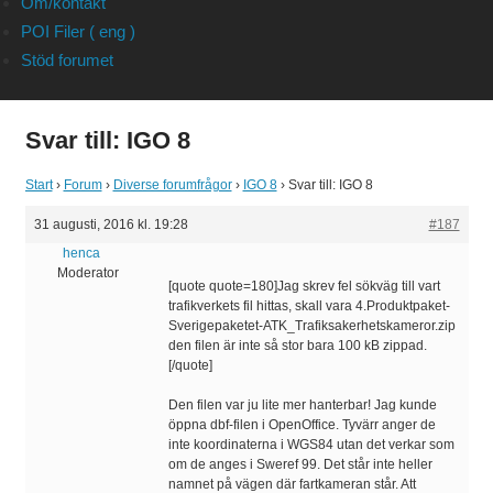
Om/kontakt
POI Filer ( eng )
Stöd forumet
Svar till: IGO 8
Start
›
Forum
›
Diverse forumfrågor
›
IGO 8
›
Svar till: IGO 8
31 augusti, 2016 kl. 19:28
#187
henca
Moderator
[quote quote=180]Jag skrev fel sökväg till vart
trafikverkets fil hittas, skall vara 4.Produktpaket-
Sverigepaketet-ATK_Trafiksakerhetskameror.zip
den filen är inte så stor bara 100 kB zippad.
[/quote]
Den filen var ju lite mer hanterbar! Jag kunde
öppna dbf-filen i OpenOffice. Tyvärr anger de
inte koordinaterna i WGS84 utan det verkar som
om de anges i Sweref 99. Det står inte heller
namnet på vägen där fartkameran står. Att