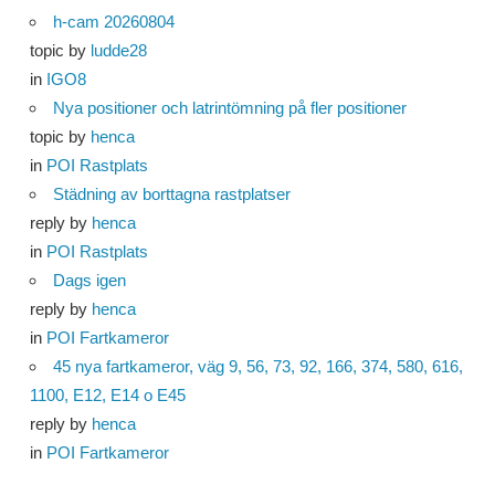
h-cam 20260804
topic by
ludde28
in
IGO8
Nya positioner och latrintömning på fler positioner
topic by
henca
in
POI Rastplats
Städning av borttagna rastplatser
reply by
henca
in
POI Rastplats
Dags igen
reply by
henca
in
POI Fartkameror
45 nya fartkameror, väg 9, 56, 73, 92, 166, 374, 580, 616,
1100, E12, E14 o E45
reply by
henca
in
POI Fartkameror