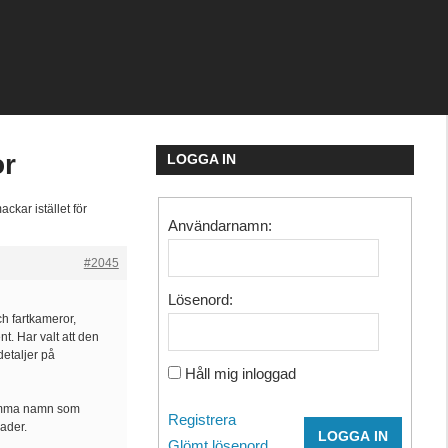
or
LOGGA IN
mackar istället för
Användarnamn:
#2045
Lösenord:
ch fartkameror,
t. Har valt att den
detaljer på
Håll mig inloggad
 samma namn som
Registrera
ader.
LOGGA IN
Glömt lösenord