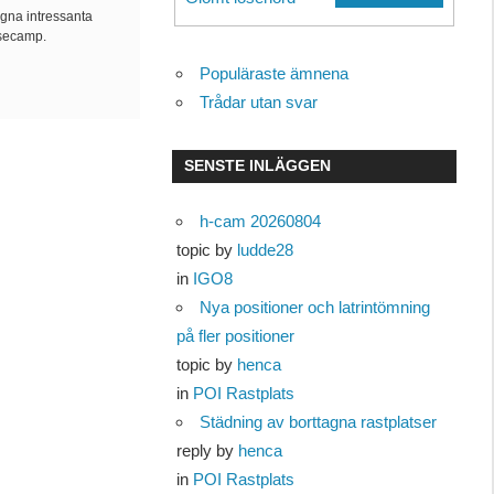
egna intressanta
asecamp.
Populäraste ämnena
Trådar utan svar
SENSTE INLÄGGEN
h-cam 20260804
topic by
ludde28
in
IGO8
Nya positioner och latrintömning
på fler positioner
topic by
henca
in
POI Rastplats
Städning av borttagna rastplatser
reply by
henca
in
POI Rastplats