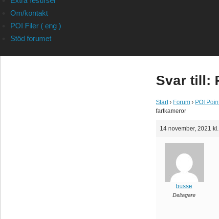
Extra resurser
Om/kontakt
POI Filer ( eng )
Stöd forumet
Svar till:
Start
›
Forum
›
POI Point
fartkameror
14 november, 2021 kl.
busse
Deltagare