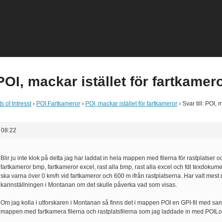
 POI, mackar istället för fartkamer
s of Intresst
›
POI Fartkameror
›
POI, mackar istället för fartkameror
›
Svar till: POI, 
 08:22
Blir ju inte klok på detta jag har laddat in hela mappen med filerna för rastplatser o
fartkameror bmp, fartkameror excel, rast alla bmp, rast alla excel och fdl texdokumen
ska varna över 0 km/h vid fartkameror och 600 m ifrån rastplatserna. Har valt mest 
karinställningen i Montanan om det skulle påverka vad som visas.
Om jag kolla i utforskaren i Montanan så finns det i mappen POI en GPI-fil med
mappen med fartkamera filerna och rastplatsfilerna som jag laddade in med POILo