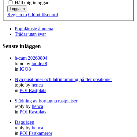
Håll mig inloggad
Logga in
Registrera
Glömt lösenord
Populäraste ämnena
Trådar utan svar
Senste inläggen
h-cam 20260804
topic by
ludde28
in
IGO8
Nya positioner och latrintömning på fler positioner
topic by
henca
in
POI Rastplats
Städning av borttagna rastplatser
reply by
henca
in
POI Rastplats
Dags igen
reply by
henca
in
POI Fartkameror