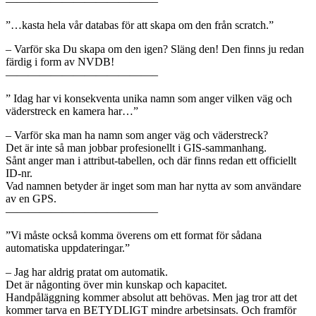
—————————————–
”…kasta hela vår databas för att skapa om den från scratch.”
– Varför ska Du skapa om den igen? Släng den! Den finns ju redan
färdig i form av NVDB!
—————————————–
” Idag har vi konsekventa unika namn som anger vilken väg och
väderstreck en kamera har…”
– Varför ska man ha namn som anger väg och väderstreck?
Det är inte så man jobbar profesionellt i GIS-sammanhang.
Sånt anger man i attribut-tabellen, och där finns redan ett officiellt
ID-nr.
Vad namnen betyder är inget som man har nytta av som användare
av en GPS.
—————————————–
”Vi måste också komma överens om ett format för sådana
automatiska uppdateringar.”
– Jag har aldrig pratat om automatik.
Det är någonting över min kunskap och kapacitet.
Handpåläggning kommer absolut att behövas. Men jag tror att det
kommer tarva en BETYDLIGT mindre arbetsinsats. Och framför