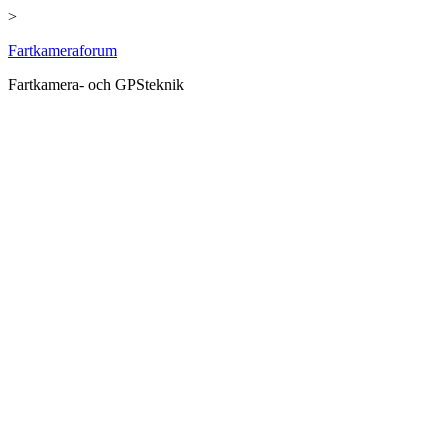
>
Hoppa
Fartkameraforum
till
Fartkamera- och GPSteknik
innehåll