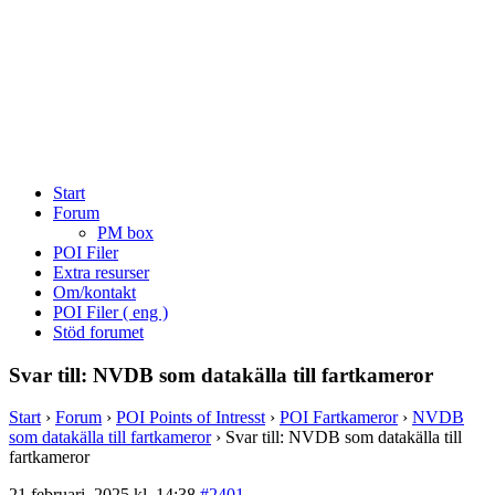
Start
Forum
PM box
POI Filer
Extra resurser
Om/kontakt
POI Filer ( eng )
Stöd forumet
Svar till: NVDB som datakälla till fartkameror
Start
›
Forum
›
POI Points of Intresst
›
POI Fartkameror
›
NVDB
som datakälla till fartkameror
›
Svar till: NVDB som datakälla till
fartkameror
21 februari, 2025 kl. 14:38
#2401