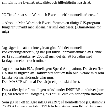
allt: En högre kvalitet, aktuallitet och tillförlitlighet på datat.
—————————————–
”Office-format som Word och Excel innebär manuellt arbete…”
– Absolut. Men Word och Excel, förutom ett riktigt GIS-program,
fungerar utmärkt med sådana här små databaser. (Åtminstonne för
mig)
=========================================
Jag säger inte att det inte går att göra fel i det manuella
konverteringsarbetet (jag har just blivit uppmärksammad av Benke
på 12 st misstänkta, av 2603st) men det går att förbättra med
fastlagda metoder och rutiner.
Jag tar data från ISA, (Intellegent Speed Adoptation). Det är en flera
Gb stor fil utgiven av Trafikverket för t.ex från biltillverare m.fl som
kanske gör självkörande bilar mm.
Den MÅSTE stämma! Den är ju ett juridiskt dekret.
Dessa filer lyder förmodligen också under INSPIRE-direktivet (som
jag har refererat till tidigare), dvs ett UE-direktiv för öppna statsdata.
Som jag sa i ett tidigare inlägg (#2397) så kontrollerade jag slumpvis
25-30 st kameror av totalt 177 från Er databas som INTE finns med