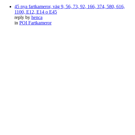
45 nya fartkameror, väg 9, 56, 73, 92, 166, 374, 580, 616,
1100, E12, E14 o E45
reply by
henca
in
POI Fartkameror