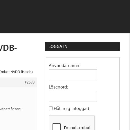
NVDB-
LOGGA IN
Användarnamn:
(Endast NVDB-listade)
#2570
Lösenord:
Håll mig inloggad
er ett år sen!