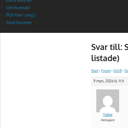
Extra resurser
Om/kontakt
POI Filer ( eng )
Stöd forumet
Svar till
listade)
Start
›
Forum
›
IGO8
›
Sp
9 mars, 2026 kl. 11:11
Tobbe
Deltagare