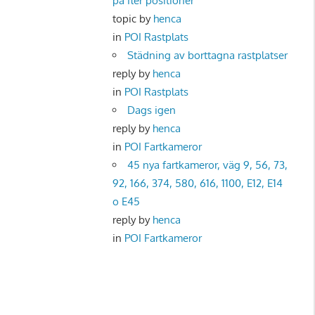
på fler positioner
topic by
henca
in
POI Rastplats
Städning av borttagna rastplatser
reply by
henca
in
POI Rastplats
Dags igen
reply by
henca
in
POI Fartkameror
45 nya fartkameror, väg 9, 56, 73,
92, 166, 374, 580, 616, 1100, E12, E14
o E45
reply by
henca
in
POI Fartkameror