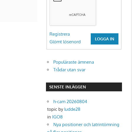
Registrera
LOGGA IN
Glömt lösenord
Populäraste ämnena
Trådar utan svar
SENSTE INLÄGGEN
h-cam 20260804
topic by
ludde28
in
IGO8
Nya positioner och latrintömning