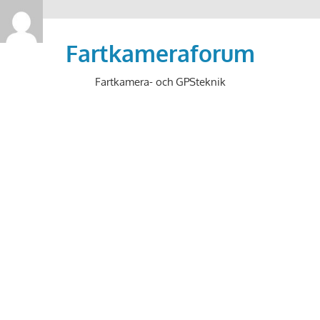
>
Hoppa
till
Fartkameraforum
innehåll
Fartkamera- och GPSteknik