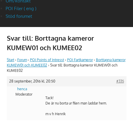
Om/kontakt
POI Filer ( eng )
Stöd forumet
Svar till: Borttagna kameror
KUMEW01 och KUMEE02
Start
›
Forum
›
POI Points of Intresst
›
POI Fartkameror
›
Borttagna kameror
KUMEW01 och KUMEE02
›
Svar till: Borttagna kameror KUMEW01 och
KUMEE02
28 september, 2016 kl. 20:50
#335
henca
Moderator
Tack!
De är nu borta ur filen man laddar hem.
m v h Henrik