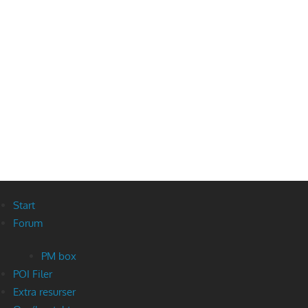
Start
Forum
PM box
POI Filer
Extra resurser