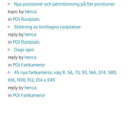
Nya positioner och latrintömning på fler positioner
topic by
henca
in
POI Rastplats
Städning av borttagna rastplatser
reply by
henca
in
POI Rastplats
Dags igen
reply by
henca
in
POI Fartkameror
45 nya fartkameror, väg 9, 56, 73, 92, 166, 374, 580,
616, 1100, E12, E14 o E45
reply by
henca
in
POI Fartkameror