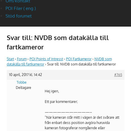
Om/kontakt
POI Filer ( eng )
Stöd forumet
Svar till: NVDB som datakälla till
fartkameror
Start
›
Forum
›
POI Points of Intresst
›
POI Fartkameror
›
NVDB som
datakälla till fartkameror
›
Svar till: NVDB som datakälla till fartkameror
10 april, 2017 kl. 14:42
#765
Tobbe
Deltagare
Hej igen,
Ett par kommentarer;
———————————–
”När kameran står mitt i vägen är det svårare att
från enbart dess position avgöra huruvida
kameran fotograferar norrgående eller