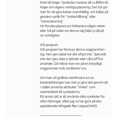
5mm till höger. Symbolen hamnar då ca 800m till
höger om vägens verkliga placering. Det här gör
man för att göra kartan överskådlig, och kallas på
geodesi-språk för ”Undanhållning” eller
”Generalisering”
Att försöka placera en fartkamera någon meter
eller två på sidan om denna väg faller ju då på
sin orimlighet.
GIS-program:
GIS-program har förvisso denna noggrannhet i
sig, men geo-datat har det oftast inte. Speciellt
inte den geo-data vi lekmän eller våra GPS’er
använder. Då måste man ner på en betydligt
noggrannare nivå, tomtkartor osv.
Om man vill grafiskt manifestera ex.vis
kamerariktningen kan man ju göra det genom att
i stället använda attributet ”Vinkel” som
namnettikett till symbolerna.
Ett annat sätt är att använda olika symboler för
olika riktningar, vilket jag nu har gjort på den
uppdaterade bifogade filen (zippad KMZ).
———————————–