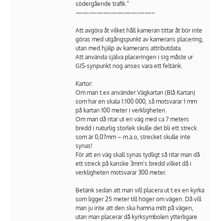
södergående trafik.”
———————————–
Att avgöra åt vilket håll kameran tittar åt bör inte
göras med utgångspunkt av kamerans placering,
utan med hjälp av kamerans attributdata.
Att använda själva placeringen i sig måste ur
GIS-synpunkt nog anses vara ett feltänk.
Kartor:
Om man t.ex använder Vägkartan (Blå Kartan)
som har en skala 1:100 000, så motsvarar 1 mm
på kartan 100 meter i verkligheten.
Om man då ritar ut en väg med ca 7 meters
bredd i naturlig storlek skulle det bli ett streck
som är 0,07mm – m.a.o, strecket skulle inte
synas!
För att en väg skall synas tydligt så ritar man då
ett streck på kanske 3mm’s bredd vilket då i
verkligheten motsvarar 300 meter.
Betänk sedan att man vill placera ut t.ex en kyrka
som ligger 25 meter till höger om vägen. Då vill
man ju inte att den ska hamna mitt på vägen,
utan man placerar då kyrksymbolen ytterligare