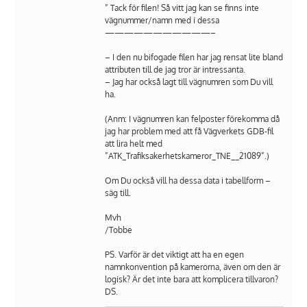
” Tack för filen! Så vitt jag kan se finns inte
vägnummer/namn med i dessa
———————————–
– I den nu bifogade filen har jag rensat lite bland
attributen till de jag tror är intressanta.
– Jag har också lagt till vägnumren som Du vill
ha.
(Anm: I vägnumren kan felposter förekomma då
jag har problem med att få Vägverkets GDB-fil
att lira helt med
”ATK_Trafiksakerhetskameror_TNE__21089”.)
Om Du också vill ha dessa data i tabellform –
säg till.
Mvh
/Tobbe
PS. Varför är det viktigt att ha en egen
namnkonvention på kamerorna, även om den är
logisk? Är det inte bara att komplicera tillvaron?
DS.