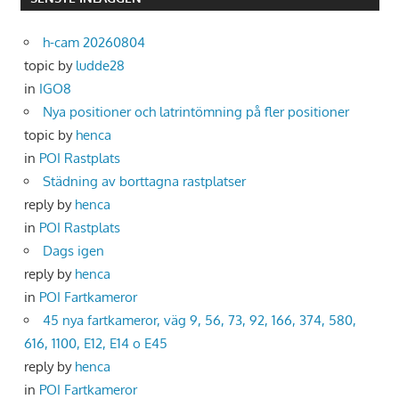
h-cam 20260804
topic by
ludde28
in
IGO8
Nya positioner och latrintömning på fler positioner
topic by
henca
in
POI Rastplats
Städning av borttagna rastplatser
reply by
henca
in
POI Rastplats
Dags igen
reply by
henca
in
POI Fartkameror
45 nya fartkameror, väg 9, 56, 73, 92, 166, 374, 580,
616, 1100, E12, E14 o E45
reply by
henca
in
POI Fartkameror