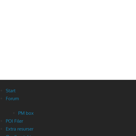
Start
Forum
PM box
POI Filer
Extra resurser