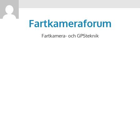
>
Hoppa
till
Fartkameraforum
innehåll
Fartkamera- och GPSteknik