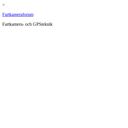
>
Hoppa
Fartkameraforum
till
Fartkamera- och GPSteknik
innehåll