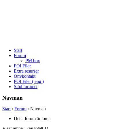
Start
Forum
PM box
POI Filer
Extra resurser
Om/kontakt
POI Filer ( eng )
Stöd forumet
Navman
Start
›
Forum
›
Navman
Detta forum är tomt.
Visar ämne 1 (av totalt 1)