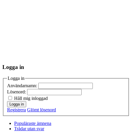
Logga in
Logga in
Användarnamn:
Lösenord:
Håll mig inloggad
Logga in
Registrera
Glömt lösenord
Populäraste ämnena
Trådar utan svar