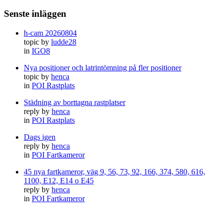
Senste inläggen
h-cam 20260804
topic by
ludde28
in
IGO8
Nya positioner och latrintömning på fler positioner
topic by
henca
in
POI Rastplats
Städning av borttagna rastplatser
reply by
henca
in
POI Rastplats
Dags igen
reply by
henca
in
POI Fartkameror
45 nya fartkameror, väg 9, 56, 73, 92, 166, 374, 580, 616,
1100, E12, E14 o E45
reply by
henca
in
POI Fartkameror