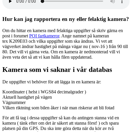
Hur kan jag rapportera en ny eller felaktig kamera?
Om du hittar en kamera med felaktiga uppgifter så skriv gärna en
post i forumet
POI fartkameror
. Ange namnet på kameran
tex K209E03 och vilka uppgifter som ska ändras. Vi vet att
vägverket ändrar hastighet på många vägar nu ( nov-16 ) från 90 till
80. Det vill vi gärna veta. Om en kamera är nedmonterad vill vi
även veta det så att vi kan hålla filen uppdaterad.
Kamera som vi saknar i vår databas
De uppgifter vi behöver för att lägga in en kamera är:
Koordinater ( helst i WGS84 decimalgrader )
Aktuell hastighet på vägen
Vägnummer
Vilken riktning som bilen åker i när man riskerar att bli fotad
För att få tag i dessa uppgifter så kan du antingen stanna vid en
kamera ( tänk efter om det är säkert att stanna först! ) och spara
platsen på din GPS. Du ska inte göra detta när du kör av två