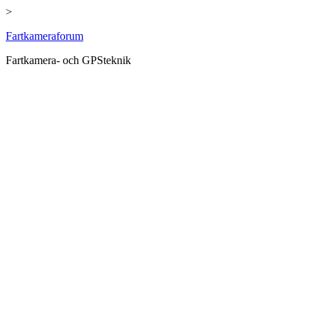
>
Hoppa
Fartkameraforum
till
Fartkamera- och GPSteknik
innehåll