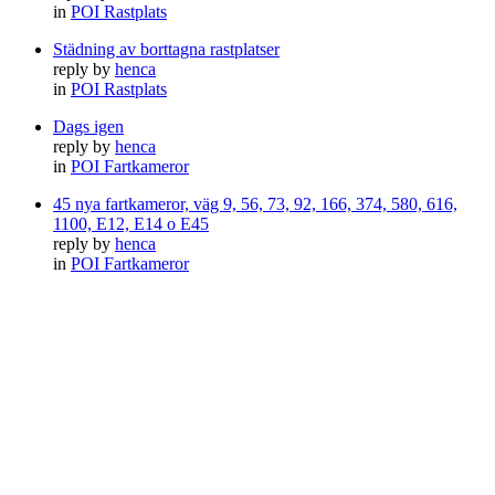
in
POI Rastplats
Städning av borttagna rastplatser
reply by
henca
in
POI Rastplats
Dags igen
reply by
henca
in
POI Fartkameror
45 nya fartkameror, väg 9, 56, 73, 92, 166, 374, 580, 616,
1100, E12, E14 o E45
reply by
henca
in
POI Fartkameror