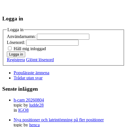
Logga in
Logga in
Användarnamn:
Lösenord:
Håll mig inloggad
Logga in
Registrera
Glömt lösenord
Populäraste ämnena
Trådar utan svar
Senste inläggen
h-cam 20260804
topic by
ludde28
in
IGO8
Nya positioner och latrintömning på fler positioner
topic by
henca