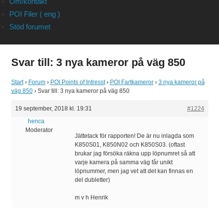
Om/kontakt
POI Filer ( eng )
Stöd forumet
Svar till: 3 nya kameror på väg 850
Start
›
Forum
›
POI Points of Intresst
›
POI Fartkameror
›
3 nya kameror på
väg 850
›
Svar till: 3 nya kameror på väg 850
19 september, 2018 kl. 19:31
#1224
henca
Moderator
Jättetack för rapporten! De är nu inlagda som
K850S01, K850N02 och K850S03. (oftast
brukar jag försöka räkna upp löpnumret så att
varje kamera på samma väg får unikt
löpnummer, men jag vet att det kan finnas en
del dubletter)
m v h Henrik