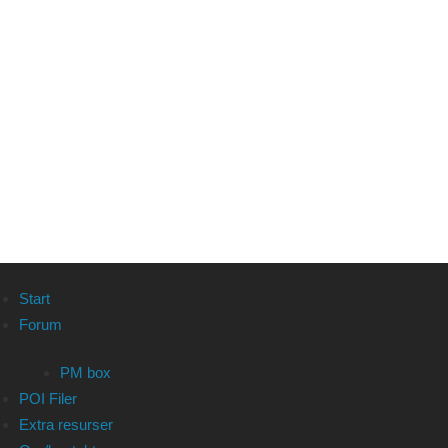
Start
Forum
PM box
POI Filer
Extra resurser