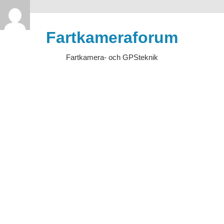
>
Hoppa
till
Fartkameraforum
innehåll
Fartkamera- och GPSteknik