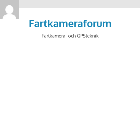
>
Hoppa
till
Fartkameraforum
innehåll
Fartkamera- och GPSteknik