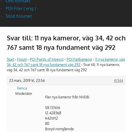
Om/kontakt
POI Filer ( eng )
Stöd forumet
Svar till: 11 nya kameror, väg 34, 42 och
767 samt 18 nya fundament väg 292
Start
›
Forum
›
POI Points of Intresst
›
POI Fartkameror
›
11 nya kameror, väg
34, 42 och 767 samt 18 nya fundament väg 292
›
Svar till: 11 nya kameror,
väg 34, 42 och 767 samt 18 nya fundament väg 292
23 mars, 2019 kl. 23:56
#1344
henca
Moderator
Fler nya kameror från NVDB:
58.137616
12.428368
K42W12
80
Boryd norrgående