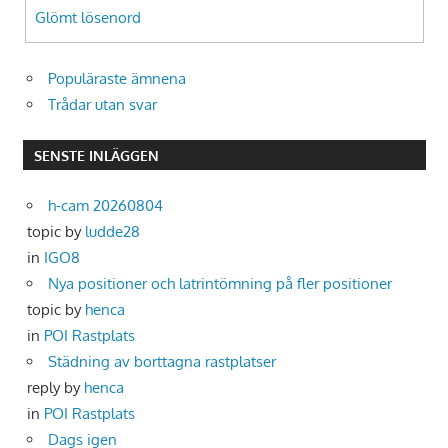
Glömt lösenord
Populäraste ämnena
Trådar utan svar
SENSTE INLÄGGEN
h-cam 20260804
topic by
ludde28
in
IGO8
Nya positioner och latrintömning på fler positioner
topic by
henca
in
POI Rastplats
Städning av borttagna rastplatser
reply by
henca
in
POI Rastplats
Dags igen