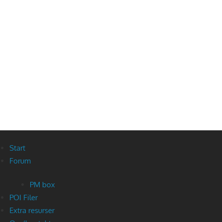
Start
Forum
PM box
POI Filer
Extra resurser