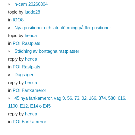
h-cam 20260804
topic by
ludde28
in
IGO8
Nya positioner och latrintömning på fler positioner
topic by
henca
in
POI Rastplats
Städning av borttagna rastplatser
reply by
henca
in
POI Rastplats
Dags igen
reply by
henca
in
POI Fartkameror
45 nya fartkameror, väg 9, 56, 73, 92, 166, 374, 580, 616,
1100, E12, E14 o E45
reply by
henca
in
POI Fartkameror