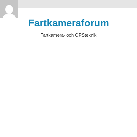
>
Hoppa
till
Fartkameraforum
innehåll
Fartkamera- och GPSteknik