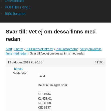
Om/kontakt
POI Filer ( eng )
Stöd forumet
Svar till: Vet ej om dessa finns med
redan
Start
›
Forum
›
POI Points of Intresst
›
POI Fartkameror
›
Vet ej om dessa
finns med redan
›
Svar till: Vet ej om dessa finns med redan
19 oktober, 2019 kl. 20:36
#1500
henca
Moderator
Tack!
De är nu inlagda som:
KE14W67
KLNDN01
KE14E68
KE12E37