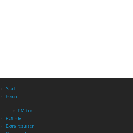
Start
Forum
PM box
POI Filer
Extra resurser