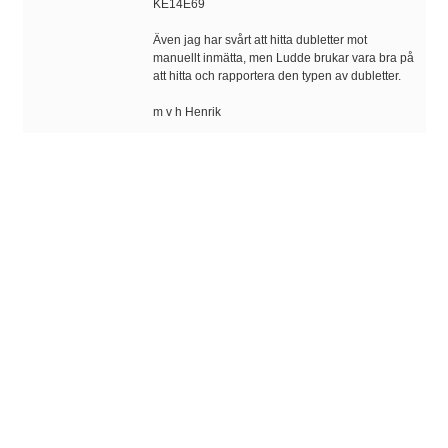
KE14E69
Även jag har svårt att hitta dubletter mot
manuellt inmätta, men Ludde brukar vara bra på
att hitta och rapportera den typen av dubletter.
m v h Henrik