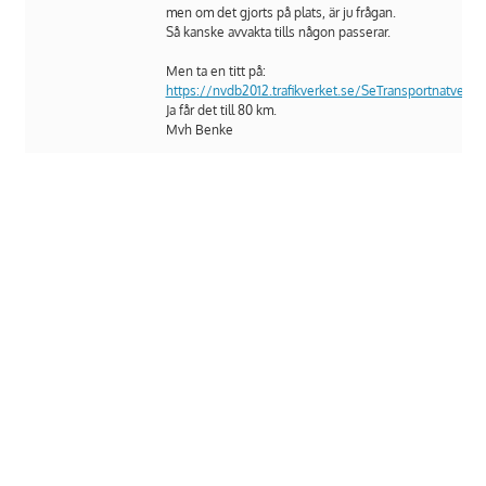
men om det gjorts på plats, är ju frågan.
Så kanske avvakta tills någon passerar.
Men ta en titt på:
https://nvdb2012.trafikverket.se/SeTransportnatverke
Ja får det till 80 km.
Mvh Benke