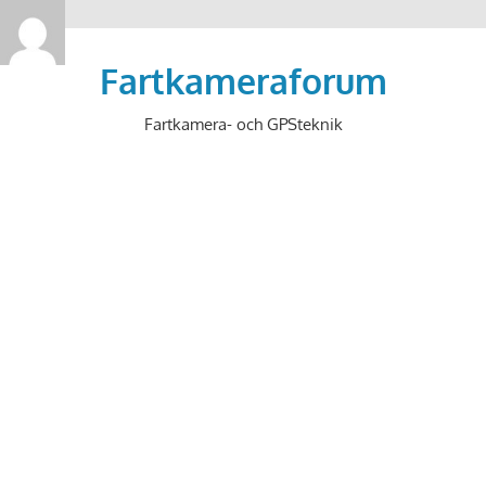
>
Hoppa
till
Fartkameraforum
innehåll
Fartkamera- och GPSteknik