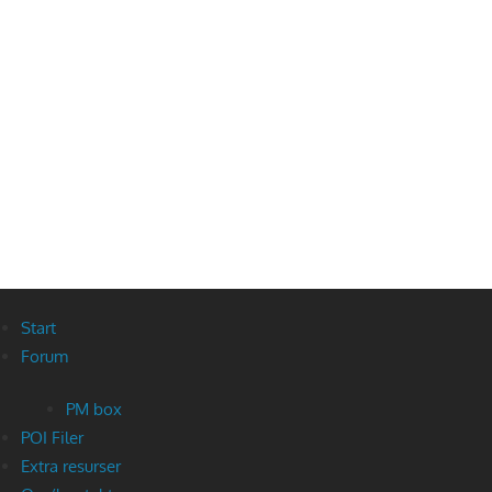
Start
Forum
PM box
POI Filer
Extra resurser