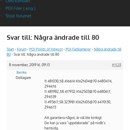
Om/kontakt
POI Filer ( eng )
Stöd forumet
Svar till: Några ändrade till 80
Start
›
Forum
›
POI Points of Intresst
›
POI Fartkameror
›
Några ändrade till
80
›
Svar till: Några ändrade till 80
8 november, 2019 kl. 09:13
#1528
Benke
Deltagare
11.481030,58.416614 K162N04@70 6480474,
294476
11.481982,58.417932 K162S03@70 6480617,
294539
11.493617,58.323981 K162N05@70 6470130,
294673
Att garantera något, är väl lite kinkigt.
De kan ju vara ”uppdaterade” på nvdb’s
hemsida,