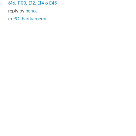
616, 1100, E12, E14 o E45
reply by
henca
in
POI Fartkameror