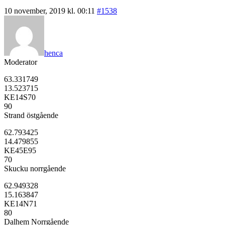
10 november, 2019 kl. 00:11
#1538
henca
Moderator
63.331749
13.523715
KE14S70
90
Strand östgående
62.793425
14.479855
KE45E95
70
Skucku norrgående
62.949328
15.163847
KE14N71
80
Dalhem Norrgående