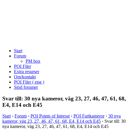
Start
Forum
PM box
POI Filer
Extra resurser
Om/kontakt
POI Filer ( eng )
Stöd forumet
Svar till: 30 nya kameror, väg 23, 27, 46, 47, 61, 68,
E4, E14 och E45
Start
›
Forum
›
POI Points of Intresst
›
POI Fartkameror
›
30 nya
kameror, väg 23, 27, 46, 47, 61, 68, E4, E14 och E45
›
Svar till: 30
nya kameror, väg 23, 27, 46, 47, 61, 68, E4, E14 och E45