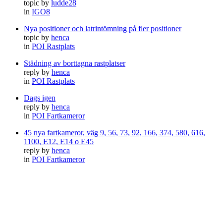
topic by
ludde28
in
IGO8
Nya positioner och latrintömning på fler positioner
topic by
henca
in
POI Rastplats
Städning av borttagna rastplatser
reply by
henca
in
POI Rastplats
Dags igen
reply by
henca
in
POI Fartkameror
45 nya fartkameror, väg 9, 56, 73, 92, 166, 374, 580, 616,
1100, E12, E14 o E45
reply by
henca
in
POI Fartkameror