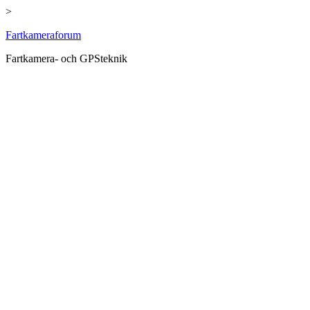
>
Hoppa
Fartkameraforum
till
Fartkamera- och GPSteknik
innehåll