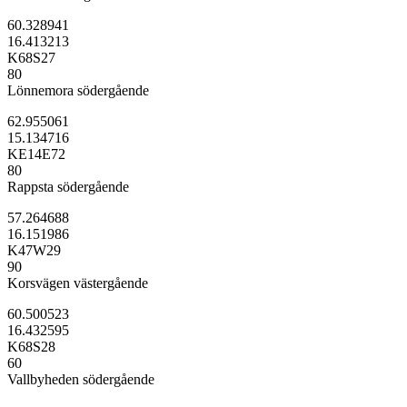
60.328941
16.413213
K68S27
80
Lönnemora södergående
62.955061
15.134716
KE14E72
80
Rappsta södergående
57.264688
16.151986
K47W29
90
Korsvägen västergående
60.500523
16.432595
K68S28
60
Vallbyheden södergående