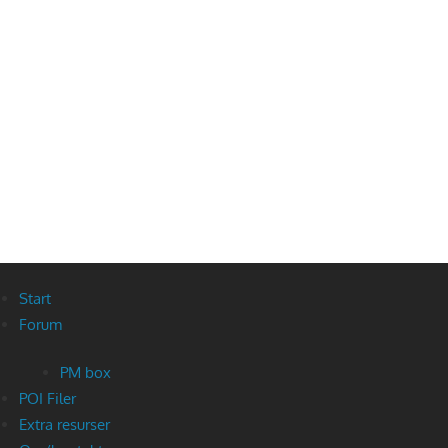
Start
Forum
PM box
POI Filer
Extra resurser