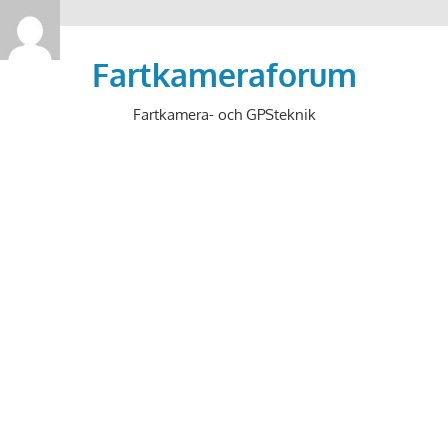
>
Hoppa
till
Fartkameraforum
innehåll
Fartkamera- och GPSteknik