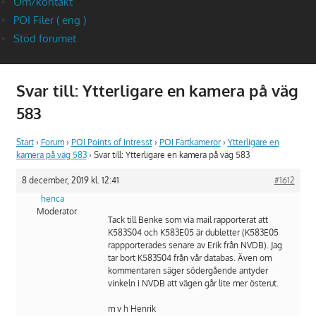
Om/kontakt
POI Filer ( eng )
Stöd forumet
Svar till: Ytterligare en kamera på väg
583
Start
›
Forum
›
POI Points of Intresst
›
POI Fartkameror
›
Ytterligare en
kamera på väg 583
›
Svar till: Ytterligare en kamera på väg 583
8 december, 2019 kl. 12:41
#1612
henca
Moderator
Tack till Benke som via mail rapporterat att
K583S04 och K583E05 är dubletter (K583E05
rappporterades senare av Erik från NVDB). Jag
tar bort K583S04 från vår databas. Även om
kommentaren säger södergående antyder
vinkeln i NVDB att vägen går lite mer österut.
m v h Henrik