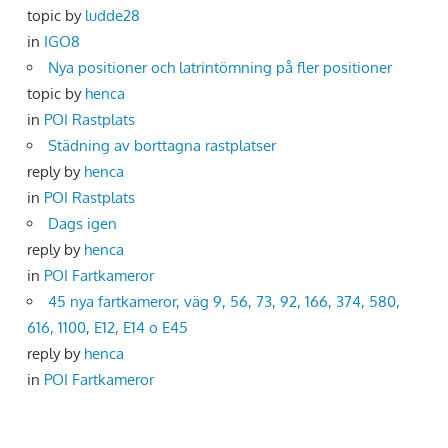
topic by
ludde28
in
IGO8
Nya positioner och latrintömning på fler positioner
topic by
henca
in
POI Rastplats
Städning av borttagna rastplatser
reply by
henca
in
POI Rastplats
Dags igen
reply by
henca
in
POI Fartkameror
45 nya fartkameror, väg 9, 56, 73, 92, 166, 374, 580,
616, 1100, E12, E14 o E45
reply by
henca
in
POI Fartkameror