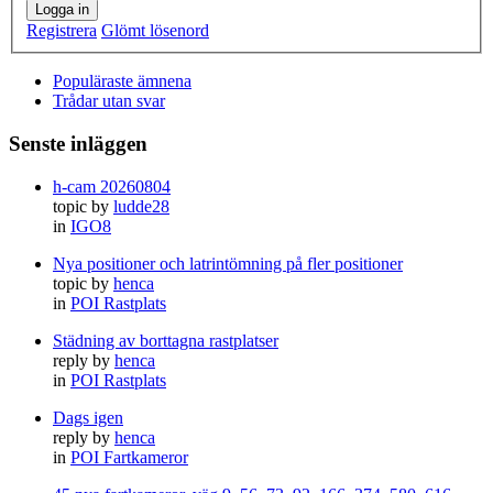
Logga in
Registrera
Glömt lösenord
Populäraste ämnena
Trådar utan svar
Senste inläggen
h-cam 20260804
topic by
ludde28
in
IGO8
Nya positioner och latrintömning på fler positioner
topic by
henca
in
POI Rastplats
Städning av borttagna rastplatser
reply by
henca
in
POI Rastplats
Dags igen
reply by
henca
in
POI Fartkameror