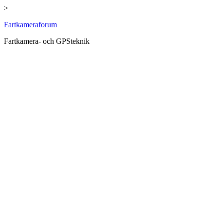
>
Hoppa
Fartkameraforum
till
Fartkamera- och GPSteknik
innehåll