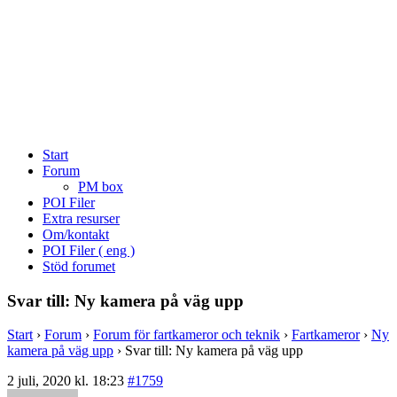
Start
Forum
PM box
POI Filer
Extra resurser
Om/kontakt
POI Filer ( eng )
Stöd forumet
Svar till: Ny kamera på väg upp
Start
›
Forum
›
Forum för fartkameror och teknik
›
Fartkameror
›
Ny
kamera på väg upp
›
Svar till: Ny kamera på väg upp
2 juli, 2020 kl. 18:23
#1759