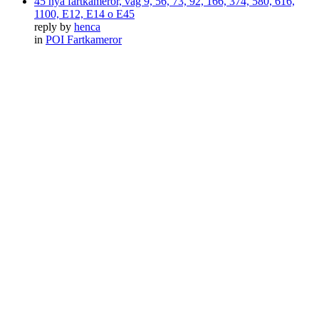
45 nya fartkameror, väg 9, 56, 73, 92, 166, 374, 580, 616,
1100, E12, E14 o E45
reply by
henca
in
POI Fartkameror