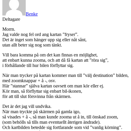
Benke
Deltagare
Morrn.
Jag valde nog fel ord ang kartan ”fryser”.
Det är inget som hänger upp sig eller nåt sånt,
utan allt beter sig nog som tänkt.
Vill bara komma på om det kan finnas en möjlighet,
att enbart kunna zooma, och att då få kartan att ”röra sig”,
i förhållande till hur bilen förflyttar sig.
När man trycker på kartan kommer man till ”välj destination” bilden,
med zoomknappar + å -, osv.
Här ”stannar” själva kartan oavsett om man kör eller ej.
Kör man, så förflyttar sig enbart bil-ikonen,
för att till slut försvinna från skärmen.
Det är det jag vill undvika.
När man tryckte på skärmen på gamla igo,
så visades + å -, så man kunde zooma ut å in, till önskad zoom,
(som behölls så tills man eventuellt återigen ändrade).
Och kartbilden betedde sig fortfarande som vid ”vanlig körning”.