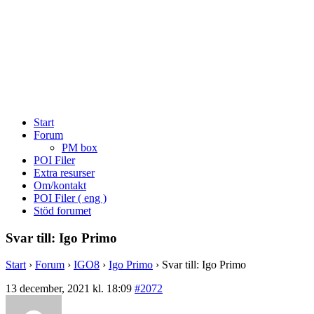
Start
Forum
PM box
POI Filer
Extra resurser
Om/kontakt
POI Filer ( eng )
Stöd forumet
Svar till: Igo Primo
Start
›
Forum
›
IGO8
›
Igo Primo
›
Svar till: Igo Primo
13 december, 2021 kl. 18:09
#2072