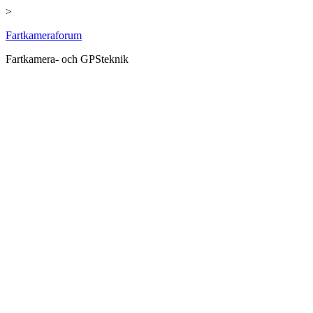
>
Hoppa
Fartkameraforum
till
Fartkamera- och GPSteknik
innehåll