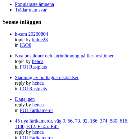
Populäraste ämnena
Trådar utan svar
Senste inläggen
h-cam 20260804
topic by
ludde28
in
IGO8
Nya positioner och latrintömning på fler positioner
topic by
henca
in
POI Rastplats
Städning av borttagna rastplatser
reply by
henca
in
POI Rastplats
Dags igen
reply by
henca
in
POI Fartkameror
45 nya fartkameror, väg 9, 56, 73, 92, 166, 374, 580, 616,
1100, E12, E14 o E45
reply by
henca
in
POI Fartkameror