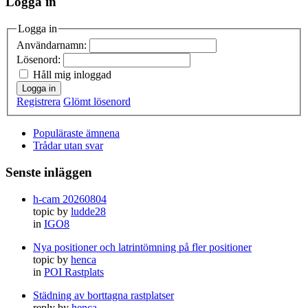
Logga in
Logga in
Användarnamn:
Lösenord:
Håll mig inloggad
Logga in
Registrera
Glömt lösenord
Populäraste ämnena
Trådar utan svar
Senste inläggen
h-cam 20260804
topic by
ludde28
in
IGO8
Nya positioner och latrintömning på fler positioner
topic by
henca
in
POI Rastplats
Städning av borttagna rastplatser
reply by
henca