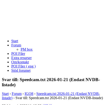
Start
Forum
PM box
POI Filer
Extra resurser
Om/kontakt
POI Filer ( eng )
Stöd forumet
Svar till: Speedcam.txt 2026-01-21 (Endast NVDB-
listade)
Start
›
Forum
›
IGO8
›
Speedcam.txt 2026-01-21 (Endast NVDB-
listade)
›
Svar till: Speedcam.txt 2026-01-21 (Endast NVDB-listade)