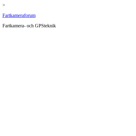
>
Hoppa
Fartkameraforum
till
Fartkamera- och GPSteknik
innehåll