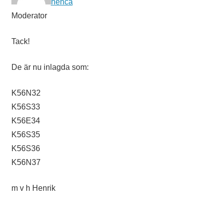
henca
Moderator
Tack!
De är nu inlagda som:
K56N32
K56S33
K56E34
K56S35
K56S36
K56N37
m v h Henrik