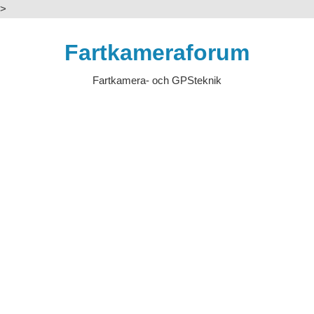
>
Hoppa
till
Fartkameraforum
innehåll
Fartkamera- och GPSteknik