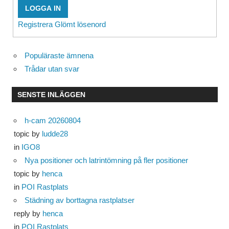
LOGGA IN
Registrera
Glömt lösenord
Populäraste ämnena
Trådar utan svar
SENSTE INLÄGGEN
h-cam 20260804
topic by
ludde28
in
IGO8
Nya positioner och latrintömning på fler positioner
topic by
henca
in
POI Rastplats
Städning av borttagna rastplatser
reply by
henca
in
POI Rastplats