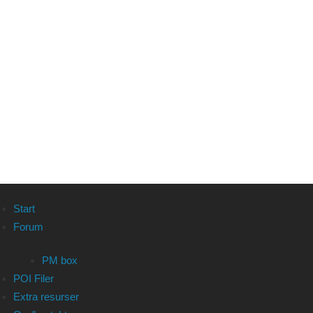
Start
Forum
PM box
POI Filer
Extra resurser