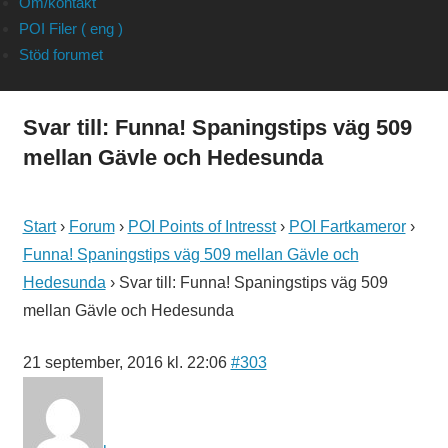
Om/kontakt
POI Filer ( eng )
Stöd forumet
Svar till: Funna! Spaningstips väg 509
mellan Gävle och Hedesunda
Start
›
Forum
›
POI Points of Intresst
›
POI Fartkameror
›
Funna! Spaningstips väg 509 mellan Gävle och
Hedesunda
›
Svar till: Funna! Spaningstips väg 509
mellan Gävle och Hedesunda
21 september, 2016 kl. 22:06
#303