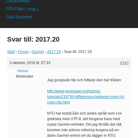
Om/kontakt
POI Filer ( eng )
Stöd forumet
Svar till: 2017.20
Start
›
Forum
›
Garmin
›
2017.20
›
Svar till: 2017.20
3 oktober, 2016 kl. 07:33
#343
henca
Moderator
Jag googlade lite och hittade den här tråden:
http://www.gpspower.net/garmin-
tutorials/218790-differences-between-cneu-nt-
cneu-ntu.html
NTU har kodat åäö och andra språk som t ex
grekiska med UTF-8, det fungerar bara med
nyare Garmin-enheter. Om jag förstår det rätt
kommer inte adress-sökning fungera på en
äldre Garmin-enhet om du lägger in NTU.