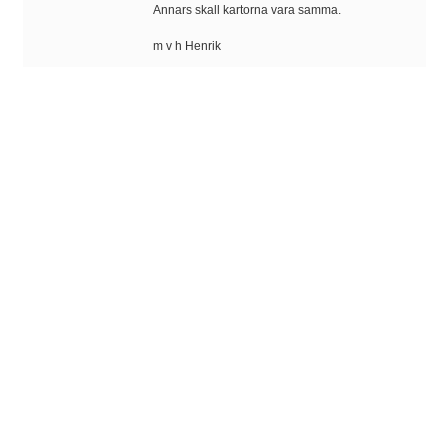
Annars skall kartorna vara samma.
m v h Henrik