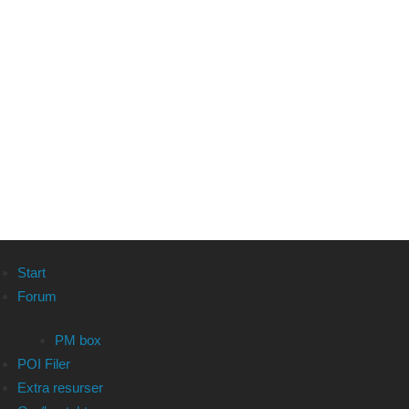
Start
Forum
PM box
POI Filer
Extra resurser