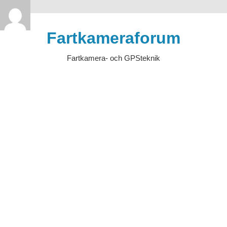
>
Hoppa
till
Fartkameraforum
innehåll
Fartkamera- och GPSteknik