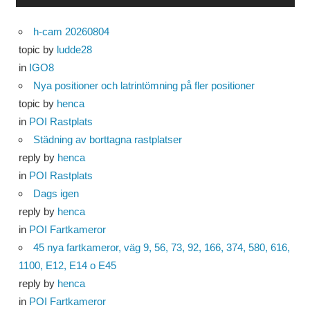
h-cam 20260804
topic by
ludde28
in
IGO8
Nya positioner och latrintömning på fler positioner
topic by
henca
in
POI Rastplats
Städning av borttagna rastplatser
reply by
henca
in
POI Rastplats
Dags igen
reply by
henca
in
POI Fartkameror
45 nya fartkameror, väg 9, 56, 73, 92, 166, 374, 580, 616,
1100, E12, E14 o E45
reply by
henca
in
POI Fartkameror