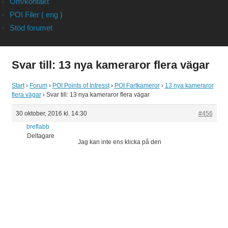
Om/kontakt
POI Filer ( eng )
Stöd forumet
Svar till: 13 nya kameraror flera vägar
Start
›
Forum
›
POI Points of Intresst
›
POI Fartkameror
›
13 nya kameraror
flera vägar
›
Svar till: 13 nya kameraror flera vägar
30 oktober, 2016 kl. 14:30
#456
breflabb
Deltagare
Jag kan inte ens klicka på den