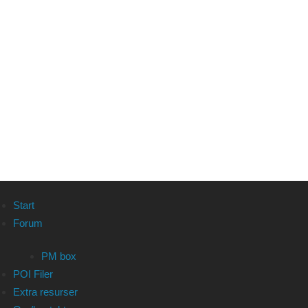
Start
Forum
PM box
POI Filer
Extra resurser