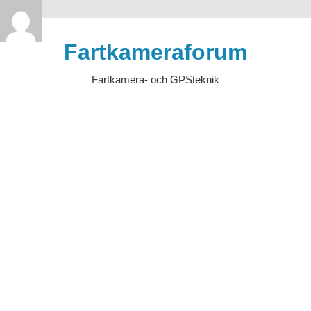
>
Hoppa
till
Fartkameraforum
innehåll
Fartkamera- och GPSteknik