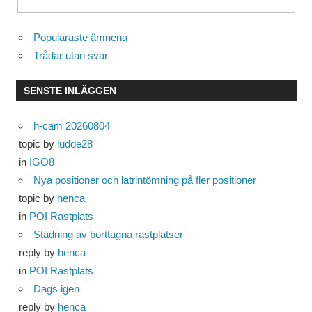
Populäraste ämnena
Trådar utan svar
SENSTE INLÄGGEN
h-cam 20260804
topic by
ludde28
in
IGO8
Nya positioner och latrintömning på fler positioner
topic by
henca
in
POI Rastplats
Städning av borttagna rastplatser
reply by
henca
in
POI Rastplats
Dags igen
reply by
henca