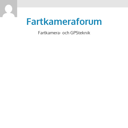
>
Hoppa
till
Fartkameraforum
innehåll
Fartkamera- och GPSteknik