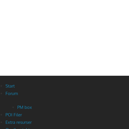
Start
Forum
PM box
POI Filer
Extra resurser