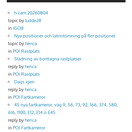
h-cam 20260804
topic by
ludde28
in
IGO8
Nya positioner och latrintömning på fler positioner
topic by
henca
in
POI Rastplats
Städning av borttagna rastplatser
reply by
henca
in
POI Rastplats
Dags igen
reply by
henca
in
POI Fartkameror
45 nya fartkameror, väg 9, 56, 73, 92, 166, 374, 580,
616, 1100, E12, E14 o E45
reply by
henca
in
POI Fartkameror