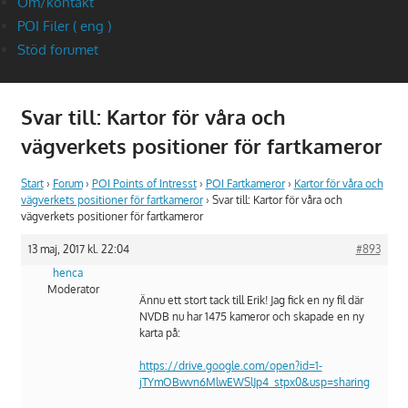
Om/kontakt
POI Filer ( eng )
Stöd forumet
Svar till: Kartor för våra och
vägverkets positioner för fartkameror
Start
›
Forum
›
POI Points of Intresst
›
POI Fartkameror
›
Kartor för våra och
vägverkets positioner för fartkameror
›
Svar till: Kartor för våra och
vägverkets positioner för fartkameror
13 maj, 2017 kl. 22:04
#893
henca
Moderator
Ännu ett stort tack till Erik! Jag fick en ny fil där
NVDB nu har 1475 kameror och skapade en ny
karta på:
https://drive.google.com/open?id=1-
jTYmOBwvn6MlwEWSlJp4_stpx0&usp=sharing