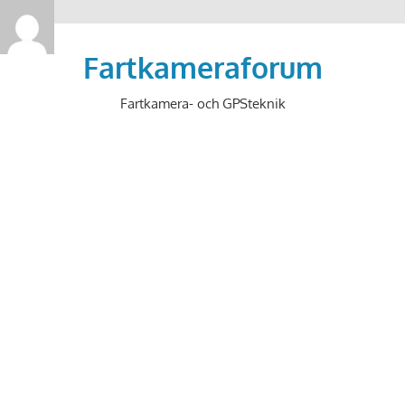
>
Hoppa
till
Fartkameraforum
innehåll
Fartkamera- och GPSteknik