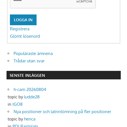
LOGGA IN
Registrera
Glömt lösenord
Populäraste ämnena
Trådar utan svar
SENSTE INLÄGGEN
h-cam 20260804
topic by
ludde28
in
IGO8
Nya positioner och latrintömning på fler positioner
topic by
henca
in
POI Rastplats