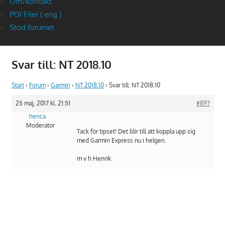
Om/kontakt
POI Filer ( eng )
Stöd forumet
Svar till: NT 2018.10
Start
›
Forum
›
Garmin
›
NT 2018.10
›
Svar till: NT 2018.10
25 maj, 2017 kl. 21:51
#897
henca
Moderator
Tack för tipset! Det blir till att koppla upp sig
med Garmin Express nu i helgen.
m v h Henrik