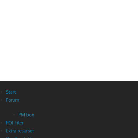
Start
Forum
PM box
POI Filer
Extra resurser