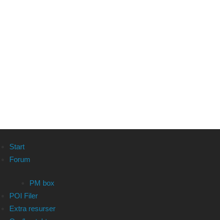
Start
Forum
PM box
POI Filer
Extra resurser