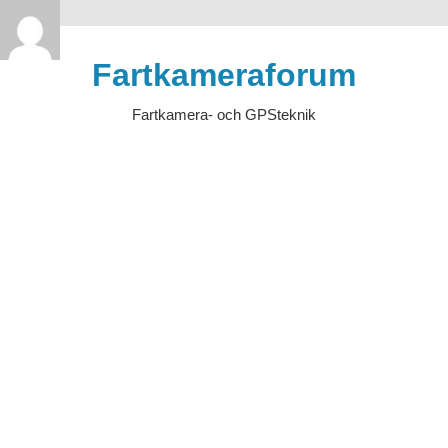
>
Hoppa
till
Fartkameraforum
innehåll
Fartkamera- och GPSteknik