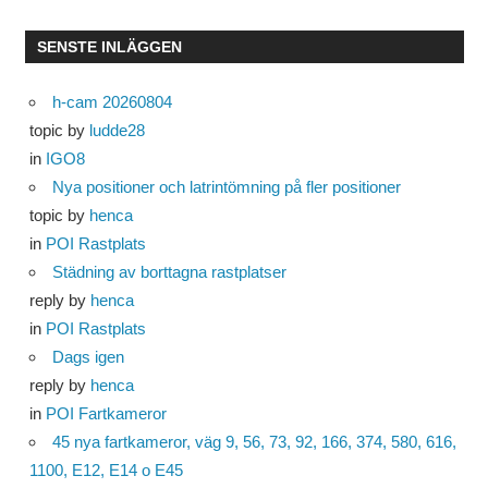
SENSTE INLÄGGEN
h-cam 20260804
topic by
ludde28
in
IGO8
Nya positioner och latrintömning på fler positioner
topic by
henca
in
POI Rastplats
Städning av borttagna rastplatser
reply by
henca
in
POI Rastplats
Dags igen
reply by
henca
in
POI Fartkameror
45 nya fartkameror, väg 9, 56, 73, 92, 166, 374, 580, 616,
1100, E12, E14 o E45