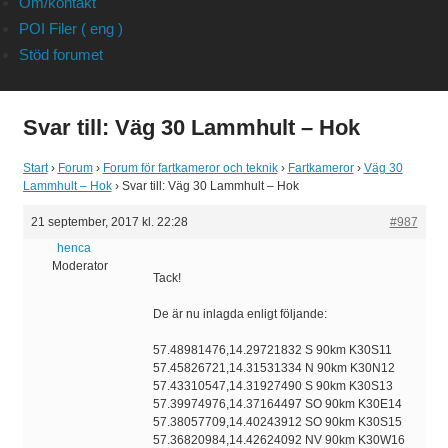
Om/kontakt
POI Filer ( eng )
Stöd forumet
Svar till: Väg 30 Lammhult – Hok
Start
›
Forum
›
Forum för fartkameror och teknik
›
Fartkameror
›
Väg 30
Lammhult – Hok
›
Svar till: Väg 30 Lammhult – Hok
21 september, 2017 kl. 22:28
#987
henca
Moderator
Tack!
De är nu inlagda enligt följande:
57.48981476,14.29721832 S 90km K30S11
57.45826721,14.31531334 N 90km K30N12
57.43310547,14.31927490 S 90km K30S13
57.39974976,14.37164497 SO 90km K30E14
57.38057709,14.40243912 SO 90km K30S15
57.36820984,14.42624092 NV 90km K30W16