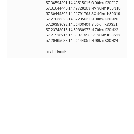
57.36594391,14.43515015 O 90km K30E17
57.31644440,14.49728203 NV 90km K30N18
57.30445862,14.51791763 SO 90km K30S19
57.27628326,14.52235031 N 90km K30N20
57.26358032,14.52408409 S 90km K30S21
57.23748016,14.50860977 N 70km K30N22
57.21530914,14.51371956 SO 90km K30S23
57.20465088,14.52144051 N 90km K30N24
m v h Henrik