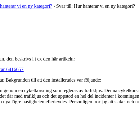
hanterar vi en ny kategori?
›
Svar till: Hur hanterar vi en ny kategori?
, den beskrivs i t ex den här artikeln:
arar-6416657
r. Bakgrunden till att den installerades var följande:
n genom en cykelkorsning som regleras av trafikljus. Denna cykelkorsn
r det där med trafikljus och det uppstod en hel del incidenter i korsnin
en nya lägre hastigheten efterlevdes. Personligen tror jag att staket och 