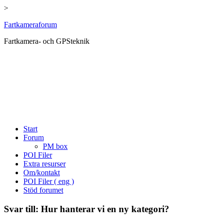
>
Hoppa
Fartkameraforum
till
Fartkamera- och GPSteknik
innehåll
Start
Forum
PM box
POI Filer
Extra resurser
Om/kontakt
POI Filer ( eng )
Stöd forumet
Svar till: Hur hanterar vi en ny kategori?