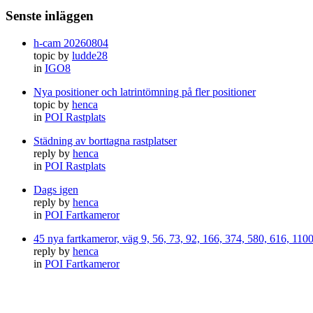
Senste inläggen
h-cam 20260804
topic by
ludde28
in
IGO8
Nya positioner och latrintömning på fler positioner
topic by
henca
in
POI Rastplats
Städning av borttagna rastplatser
reply by
henca
in
POI Rastplats
Dags igen
reply by
henca
in
POI Fartkameror
45 nya fartkameror, väg 9, 56, 73, 92, 166, 374, 580, 616, 11
reply by
henca
in
POI Fartkameror