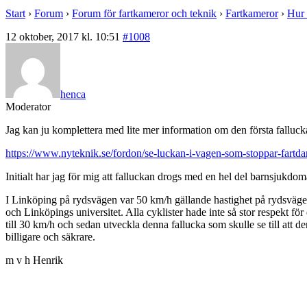
Start
›
Forum
›
Forum för fartkameror och teknik
›
Fartkameror
›
Hur 
12 oktober, 2017 kl. 10:51
#1008
henca
Moderator
Jag kan ju komplettera med lite mer information om den första falluckan
https://www.nyteknik.se/fordon/se-luckan-i-vagen-som-stoppar-fartd
Initialt har jag för mig att falluckan drogs med en hel del barnsjukdoma
I Linköping på rydsvägen var 50 km/h gällande hastighet på rydsväge
och Linköpings universitet. Alla cyklister hade inte så stor respekt fö
till 30 km/h och sedan utveckla denna fallucka som skulle se till att d
billigare och säkrare.
m v h Henrik