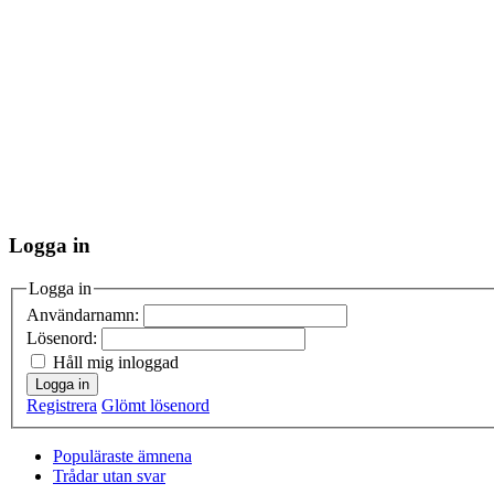
Logga in
Logga in
Användarnamn:
Lösenord:
Håll mig inloggad
Logga in
Registrera
Glömt lösenord
Populäraste ämnena
Trådar utan svar