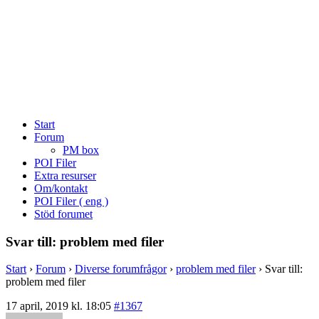
Start
Forum
PM box
POI Filer
Extra resurser
Om/kontakt
POI Filer ( eng )
Stöd forumet
Svar till: problem med filer
Start
›
Forum
›
Diverse forumfrågor
›
problem med filer
›
Svar till:
problem med filer
17 april, 2019 kl. 18:05
#1367