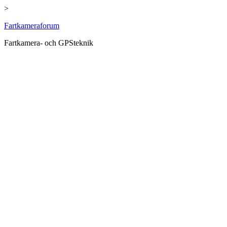
>
Hoppa
Fartkameraforum
till
Fartkamera- och GPSteknik
innehåll