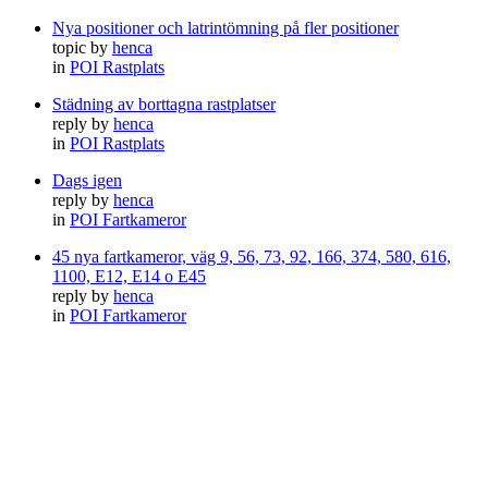
Nya positioner och latrintömning på fler positioner
topic by
henca
in
POI Rastplats
Städning av borttagna rastplatser
reply by
henca
in
POI Rastplats
Dags igen
reply by
henca
in
POI Fartkameror
45 nya fartkameror, väg 9, 56, 73, 92, 166, 374, 580, 616,
1100, E12, E14 o E45
reply by
henca
in
POI Fartkameror