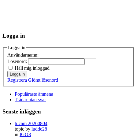
Logga in
Logga in
Användarnamn:
Lösenord:
Håll mig inloggad
Logga in
Registrera
Glömt lösenord
Populäraste ämnena
Trådar utan svar
Senste inläggen
h-cam 20260804
topic by
ludde28
in
IGO8