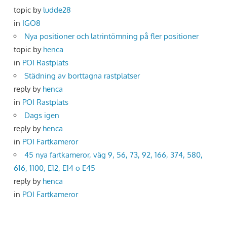
topic by
ludde28
in
IGO8
Nya positioner och latrintömning på fler positioner
topic by
henca
in
POI Rastplats
Städning av borttagna rastplatser
reply by
henca
in
POI Rastplats
Dags igen
reply by
henca
in
POI Fartkameror
45 nya fartkameror, väg 9, 56, 73, 92, 166, 374, 580,
616, 1100, E12, E14 o E45
reply by
henca
in
POI Fartkameror