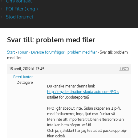
Om/kontakt
POI Filer ( eng )
Stöd forumet
Svar till: problem med filer
Start
›
Forum
›
Diverse forumfrågor
›
problem med filer
›
Svar till: problem
med filer
18 april, 2019 kl. 13:45
#1370
BeerHunter
Deltagare
Du kanske menar denna länk
http://mydestination.skoda-auto.com/POIs
istället för uppdateportal?
PPOI går absolut inte. Sidan skapar en .zip-fil
med fartkameror, logo, ljud osv. Funkar så…
Men inte att importera till bilen eftersom bilen
inte kan hitta någon .vcf-fil.
Och ja, självklart har jag testat att packa upp .zip-
filen också.