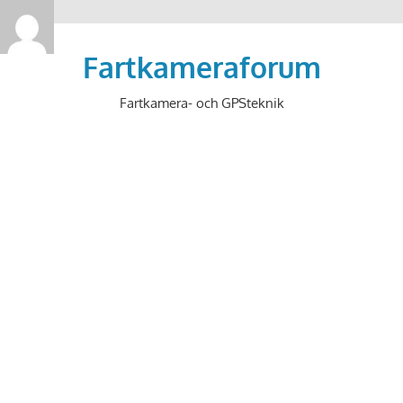
>
Hoppa
till
Fartkameraforum
innehåll
Fartkamera- och GPSteknik