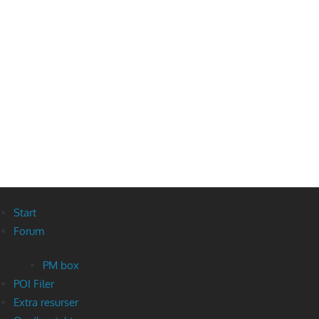
Start
Forum
PM box
POI Filer
Extra resurser