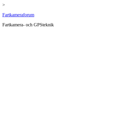
>
Hoppa
Fartkameraforum
till
Fartkamera- och GPSteknik
innehåll