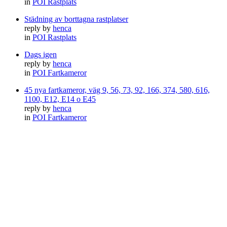
in
POI Rastplats
Städning av borttagna rastplatser
reply by
henca
in
POI Rastplats
Dags igen
reply by
henca
in
POI Fartkameror
45 nya fartkameror, väg 9, 56, 73, 92, 166, 374, 580, 616,
1100, E12, E14 o E45
reply by
henca
in
POI Fartkameror