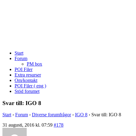
Start
Forum
PM box
POI Filer
Extra resurser
Om/kontakt
POI Filer ( eng )
Stöd forumet
Svar till: IGO 8
Start
›
Forum
›
Diverse forumfrågor
›
IGO 8
›
Svar till: IGO 8
31 augusti, 2016 kl. 07:59
#178