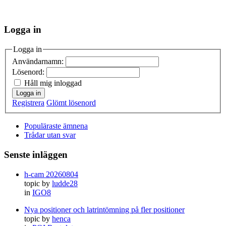
Logga in
Logga in
Användarnamn:
Lösenord:
Håll mig inloggad
Logga in
Registrera
Glömt lösenord
Populäraste ämnena
Trådar utan svar
Senste inläggen
h-cam 20260804
topic by
ludde28
in
IGO8
Nya positioner och latrintömning på fler positioner
topic by
henca