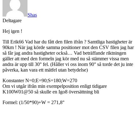
Shas
Deltagare
Hej igen !
Till Erik66 Vad har du fått den filen ifrån ? Samtliga hastigheter är
90km ! När jag körde samma positioner mot den CSV filen jag har
så får jag andra hastigheter också… Vad beträffande riktningen
gäller att med den formeln jag kör med nu så stämmer vissa men
andra är upp till 30° fel. (Håller vi oss inom 90° så torde det ju inte
påverka, kan vara ett mätfel utan betydelse)
Konstanter N=0;E=90;S=180;W=270
Om vi utgår ifrån min exempelposition enligt tidigare
K100W01@50 så skulle en Igo8 översättning bli
Formel: (1/50*90)+W = 271,8°