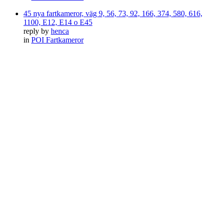
45 nya fartkameror, väg 9, 56, 73, 92, 166, 374, 580, 616,
1100, E12, E14 o E45
reply by
henca
in
POI Fartkameror