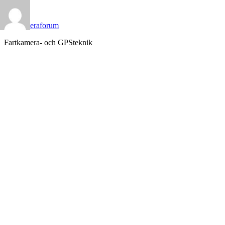
>
Hoppa
Fartkameraforum
till
Fartkamera- och GPSteknik
innehåll