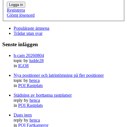
Logga in
Registrera
Glömt lösenord
Populäraste ämnena
Trådar utan svar
Senste inläggen
h-cam 20260804
topic by
ludde28
in
IGO8
Nya positioner och latrintömning på fler positioner
topic by
henca
in
POI Rastplats
Städning av borttagna rastplatser
reply by
henca
in
POI Rastplats
Dags igen
reply by
henca
in
POI Fartkameror