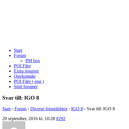
Start
Forum
PM box
POI Filer
Extra resurser
Om/kontakt
POI Filer ( eng )
Stöd forumet
Svar till: IGO 8
Start
›
Forum
›
Diverse forumfrågor
›
IGO 8
›
Svar till: IGO 8
20 september, 2016 kl. 10:28
#292