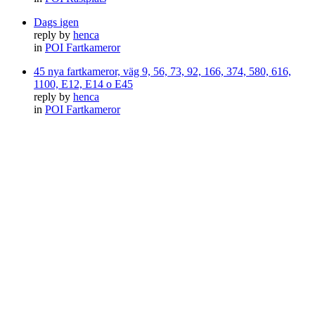
Dags igen
reply by
henca
in
POI Fartkameror
45 nya fartkameror, väg 9, 56, 73, 92, 166, 374, 580, 616,
1100, E12, E14 o E45
reply by
henca
in
POI Fartkameror