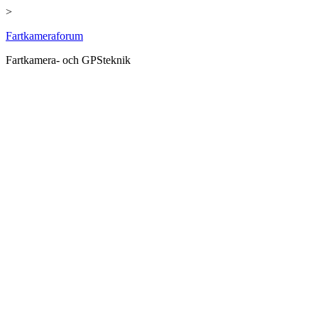
>
Hoppa
Fartkameraforum
till
Fartkamera- och GPSteknik
innehåll