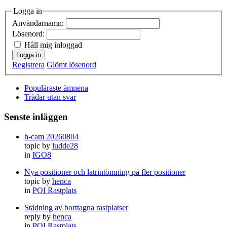
Logga in
Användarnamn:
Lösenord:
Håll mig inloggad
Logga in
Registrera
Glömt lösenord
Populäraste ämnena
Trådar utan svar
Senste inläggen
h-cam 20260804
topic by
ludde28
in
IGO8
Nya positioner och latrintömning på fler positioner
topic by
henca
in
POI Rastplats
Städning av borttagna rastplatser
reply by
henca
in
POI Rastplats