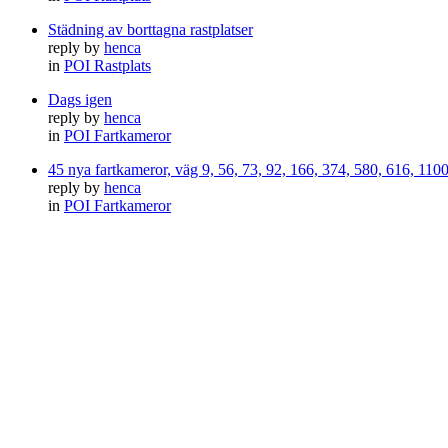
Städning av borttagna rastplatser
reply by
henca
in
POI Rastplats
Dags igen
reply by
henca
in
POI Fartkameror
45 nya fartkameror, väg 9, 56, 73, 92, 166, 374, 580, 616, 11
reply by
henca
in
POI Fartkameror