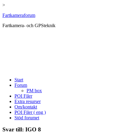
>
Hoppa
Fartkameraforum
till
Fartkamera- och GPSteknik
innehåll
Start
Forum
PM box
POI Filer
Extra resurser
Om/kontakt
POI Filer ( eng )
Stöd forumet
Svar till: IGO 8