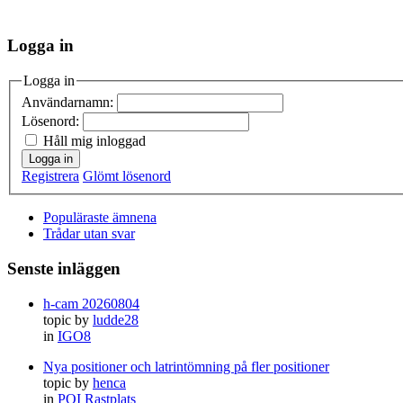
Logga in
Logga in
Användarnamn:
Lösenord:
Håll mig inloggad
Logga in
Registrera
Glömt lösenord
Populäraste ämnena
Trådar utan svar
Senste inläggen
h-cam 20260804
topic by
ludde28
in
IGO8
Nya positioner och latrintömning på fler positioner
topic by
henca
in
POI Rastplats