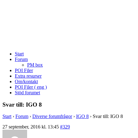
Start
Forum
PM box
POI Filer
Extra resurser
Om/kontakt
POI Filer ( eng )
Stöd forumet
Svar till: IGO 8
Start
›
Forum
›
Diverse forumfrågor
›
IGO 8
›
Svar till: IGO 8
27 september, 2016 kl. 13:45
#329