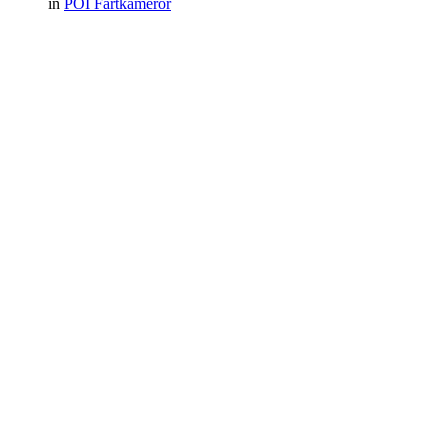
in
POI Fartkameror