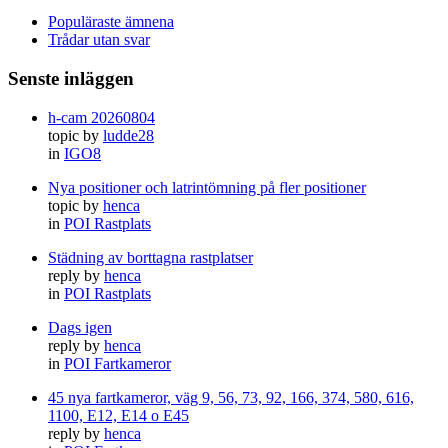
Populäraste ämnena
Trådar utan svar
Senste inläggen
h-cam 20260804
topic by
ludde28
in
IGO8
Nya positioner och latrintömning på fler positioner
topic by
henca
in
POI Rastplats
Städning av borttagna rastplatser
reply by
henca
in
POI Rastplats
Dags igen
reply by
henca
in
POI Fartkameror
45 nya fartkameror, väg 9, 56, 73, 92, 166, 374, 580, 616,
1100, E12, E14 o E45
reply by
henca