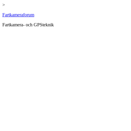
>
Hoppa
Fartkameraforum
till
Fartkamera- och GPSteknik
innehåll