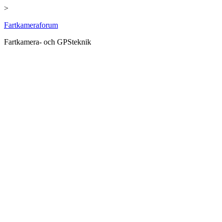
>
Hoppa
Fartkameraforum
till
Fartkamera- och GPSteknik
innehåll