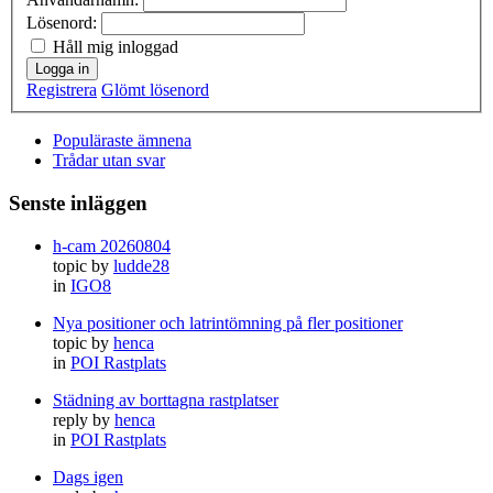
Lösenord:
Håll mig inloggad
Logga in
Registrera
Glömt lösenord
Populäraste ämnena
Trådar utan svar
Senste inläggen
h-cam 20260804
topic by
ludde28
in
IGO8
Nya positioner och latrintömning på fler positioner
topic by
henca
in
POI Rastplats
Städning av borttagna rastplatser
reply by
henca
in
POI Rastplats
Dags igen