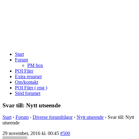
Start
Forum
PM box
POI Filer
Extra resurser
Om/kontakt
POI Filer ( eng )
Stöd forumet
Svar till: Nytt utseende
Start
›
Forum
›
Diverse forumfrågor
›
Nytt utseende
›
Svar till: Nytt
utseende
29 november, 2016 kl. 00:45
#500