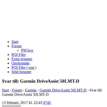
Start
Forum
PM box
POI Filer
Extra resurser
Om/kontakt
POI Filer ( eng )
Stöd forumet
Svar till: Garmin DriveAssist 50LMT-D
Start
›
Forum
›
Garmin
›
Garmin DriveAssist 50LMT-D
›
Svar till:
Garmin DriveAssist 50LMT-D
13 februari, 2017 kl. 22:43
#742