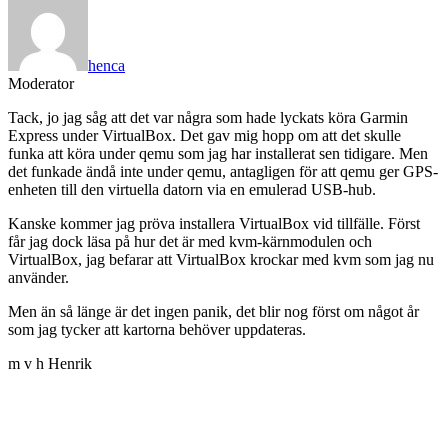
henca
Moderator
Tack, jo jag såg att det var några som hade lyckats köra Garmin
Express under VirtualBox. Det gav mig hopp om att det skulle
funka att köra under qemu som jag har installerat sen tidigare. Men
det funkade ändå inte under qemu, antagligen för att qemu ger GPS-
enheten till den virtuella datorn via en emulerad USB-hub.
Kanske kommer jag pröva installera VirtualBox vid tillfälle. Först
får jag dock läsa på hur det är med kvm-kärnmodulen och
VirtualBox, jag befarar att VirtualBox krockar med kvm som jag nu
använder.
Men än så länge är det ingen panik, det blir nog först om något år
som jag tycker att kartorna behöver uppdateras.
m v h Henrik