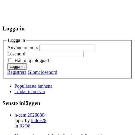
Logga in
Logga in
Användarnamn:
Lösenord:
Håll mig inloggad
Logga in
Registrera
Glömt lösenord
Populäraste ämnena
Trådar utan svar
Senste inläggen
h-cam 20260804
topic by
ludde28
in
IGO8