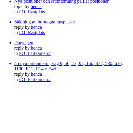
Nya positioner och latrintömning på fler positioner
topic by
henca
in
POI Rastplats
Städning av borttagna rastplatser
reply by
henca
in
POI Rastplats
Dags igen
reply by
henca
in
POI Fartkameror
45 nya fartkameror, väg 9, 56, 73, 92, 166, 374, 580, 616,
1100, E12, E14 o E45
reply by
henca
in
POI Fartkameror