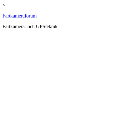
>
Hoppa
Fartkameraforum
till
Fartkamera- och GPSteknik
innehåll