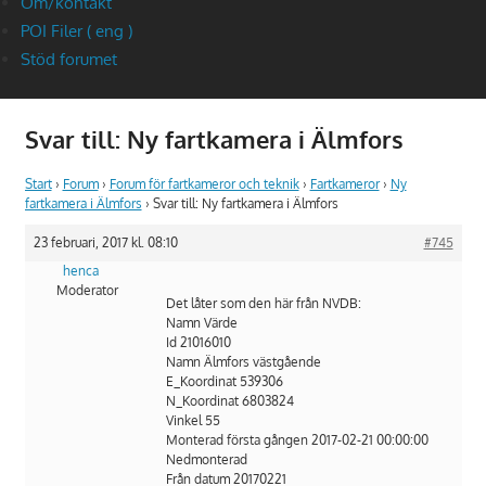
Om/kontakt
POI Filer ( eng )
Stöd forumet
Svar till: Ny fartkamera i Älmfors
Start
›
Forum
›
Forum för fartkameror och teknik
›
Fartkameror
›
Ny
fartkamera i Älmfors
›
Svar till: Ny fartkamera i Älmfors
23 februari, 2017 kl. 08:10
#745
henca
Moderator
Det låter som den här från NVDB:
Namn Värde
Id 21016010
Namn Älmfors västgående
E_Koordinat 539306
N_Koordinat 6803824
Vinkel 55
Monterad första gången 2017-02-21 00:00:00
Nedmonterad
Från datum 20170221