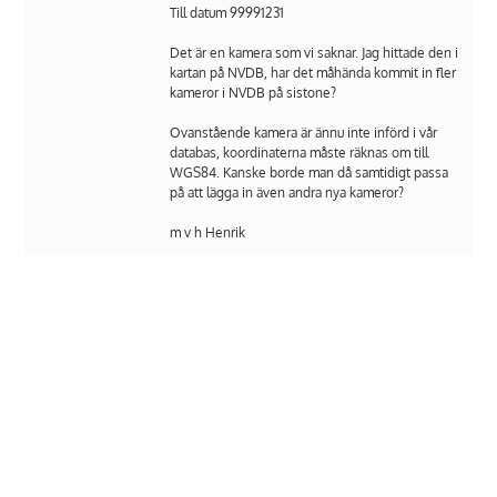
Till datum 99991231
Det är en kamera som vi saknar. Jag hittade den i
kartan på NVDB, har det måhända kommit in fler
kameror i NVDB på sistone?
Ovanstående kamera är ännu inte införd i vår
databas, koordinaterna måste räknas om till
WGS84. Kanske borde man då samtidigt passa
på att lägga in även andra nya kameror?
m v h Henrik