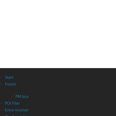
Start
Forum
PM box
POI Filer
Extra resurser