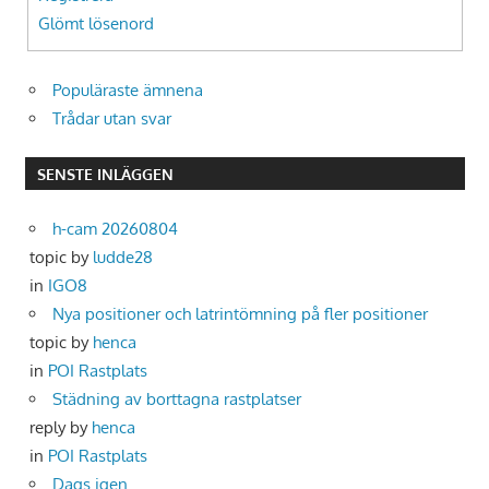
Glömt lösenord
Populäraste ämnena
Trådar utan svar
SENSTE INLÄGGEN
h-cam 20260804
topic by
ludde28
in
IGO8
Nya positioner och latrintömning på fler positioner
topic by
henca
in
POI Rastplats
Städning av borttagna rastplatser
reply by
henca
in
POI Rastplats
Dags igen