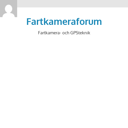
>
Hoppa
till
Fartkameraforum
innehåll
Fartkamera- och GPSteknik