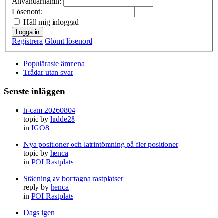
Användarnamn:
Lösenord:
Håll mig inloggad
Logga in
Registrera
Glömt lösenord
Populäraste ämnena
Trådar utan svar
Senste inläggen
h-cam 20260804
topic by
ludde28
in
IGO8
Nya positioner och latrintömning på fler positioner
topic by
henca
in
POI Rastplats
Städning av borttagna rastplatser
reply by
henca
in
POI Rastplats
Dags igen