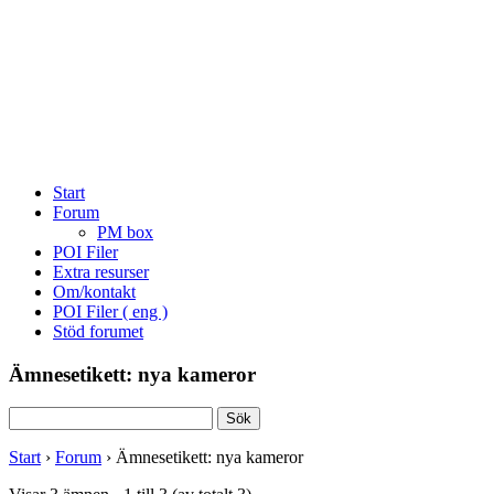
Start
Forum
PM box
POI Filer
Extra resurser
Om/kontakt
POI Filer ( eng )
Stöd forumet
Ämnesetikett: nya kameror
Sök
efter:
Start
›
Forum
›
Ämnesetikett: nya kameror