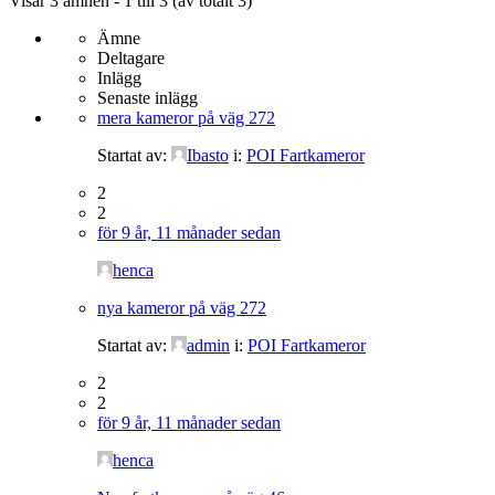
Visar 3 ämnen - 1 till 3 (av totalt 3)
Ämne
Deltagare
Inlägg
Senaste inlägg
mera kameror på väg 272
Startat av:
Ibasto
i:
POI Fartkameror
2
2
för 9 år, 11 månader sedan
henca
nya kameror på väg 272
Startat av:
admin
i:
POI Fartkameror
2
2
för 9 år, 11 månader sedan
henca