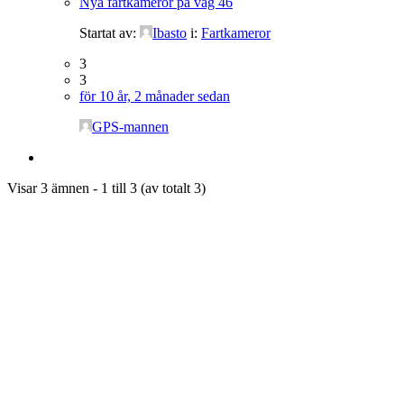
Nya fartkameror på väg 46
Startat av:
Ibasto
i:
Fartkameror
3
3
för 10 år, 2 månader sedan
GPS-mannen
Visar 3 ämnen - 1 till 3 (av totalt 3)