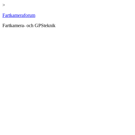
>
Hoppa
Fartkameraforum
till
Fartkamera- och GPSteknik
innehåll