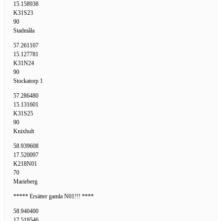
15.158938
K31S23
90
Stadmåla
57.261107
15.127781
K31N24
90
Stockatorp 1
57.286480
15.131601
K31S25
90
Knixhult
58.939608
17.520097
K218N01
70
Marieberg
***** Ersätter gamla N01!!! ****
58.940400
17.519546