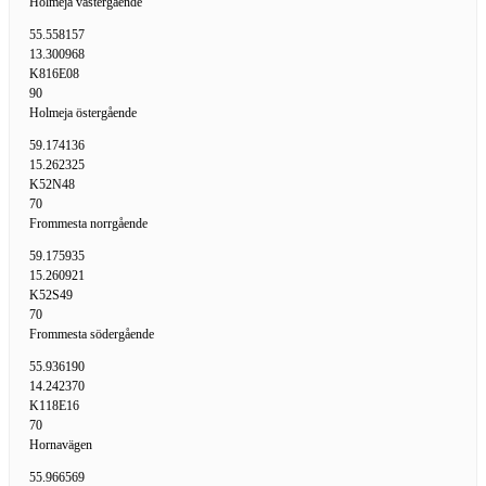
Holmeja västergående
55.558157
13.300968
K816E08
90
Holmeja östergående
59.174136
15.262325
K52N48
70
Frommesta norrgående
59.175935
15.260921
K52S49
70
Frommesta södergående
55.936190
14.242370
K118E16
70
Hornavägen
55.966569