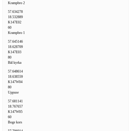
Krampbro 2
57.634278
18.532889
K147E02
60
Krampbro 1
57.645146
18.628709
K147E03
80
Bäl kyrka
57.648614
18.638559
K147W04
80
Uppuse
57.681141
18.767657
K147W05
60
Boge kors