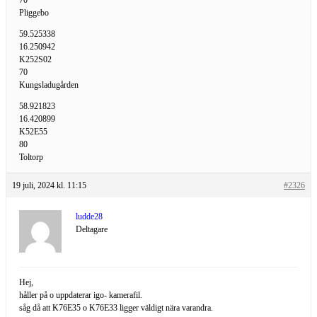
70
Pliggebo
59.525338
16.250942
K252S02
70
Kungsladugården
58.921823
16.420899
K52E55
80
Toltorp
19 juli, 2024 kl. 11:15
#2326
ludde28
Deltagare
Hej,
håller på o uppdaterar igo- kamerafil.
såg då att K76E35 o K76E33 ligger väldigt nära varandra.