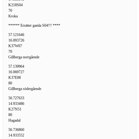
K218S04
70
Kroka
****** Ersätter gamla S04!!! ****
57.121646
16.093726
K37W07
70
Gillberga norrgående
57.139964
16.069727
K37E08
80
Gillberga södergående
56.727633
14.933486
K27N51
80
Hagadal
56.736860
14.933552