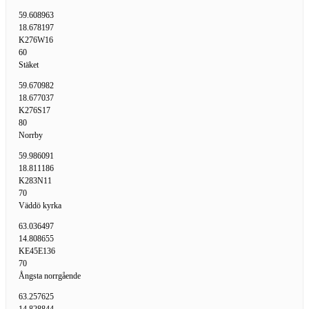
59.608963
18.678197
K276W16
60
Stäket
59.670982
18.677037
K276S17
80
Norrby
59.986091
18.811186
K283N11
70
Väddö kyrka
63.036497
14.808655
KE45E136
70
Ångsta norrgående
63.257625