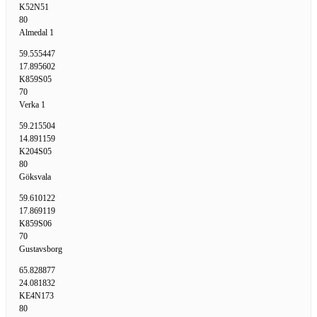
K52N51
80
Almedal 1
59.555447
17.895602
K859S05
70
Verka 1
59.215504
14.891159
K204S05
80
Göksvala
59.610122
17.869119
K859S06
70
Gustavsborg
65.828877
24.081832
KE4N173
80