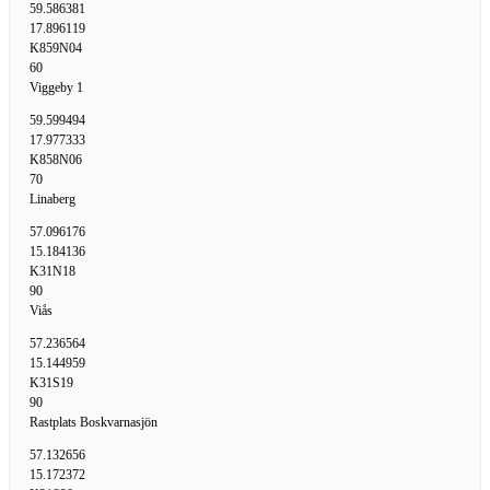
59.586381
17.896119
K859N04
60
Viggeby 1
59.599494
17.977333
K858N06
70
Linaberg
57.096176
15.184136
K31N18
90
Viås
57.236564
15.144959
K31S19
90
Rastplats Boskvarnasjön
57.132656
15.172372