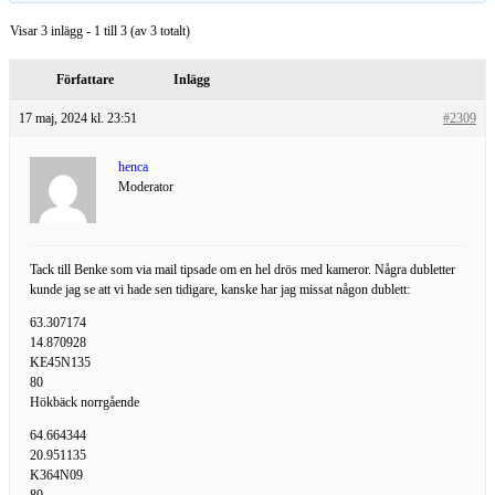
Visar 3 inlägg - 1 till 3 (av 3 totalt)
Författare
Inlägg
17 maj, 2024 kl. 23:51
#2309
henca
Moderator
Tack till Benke som via mail tipsade om en hel drös med kameror. Några dubletter
kunde jag se att vi hade sen tidigare, kanske har jag missat någon dublett:
63.307174
14.870928
KE45N135
80
Hökbäck norrgående
64.664344
20.951135
K364N09