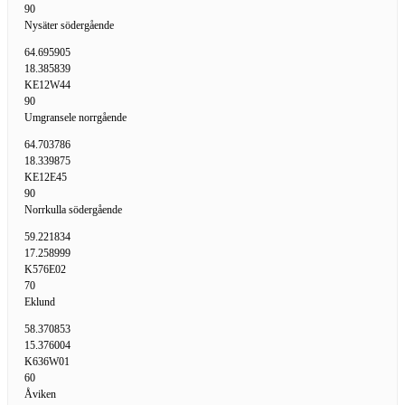
90
Nysäter södergående
64.695905
18.385839
KE12W44
90
Umgransele norrgående
64.703786
18.339875
KE12E45
90
Norrkulla södergående
59.221834
17.258999
K576E02
70
Eklund
58.370853
15.376004
K636W01
60
Åviken