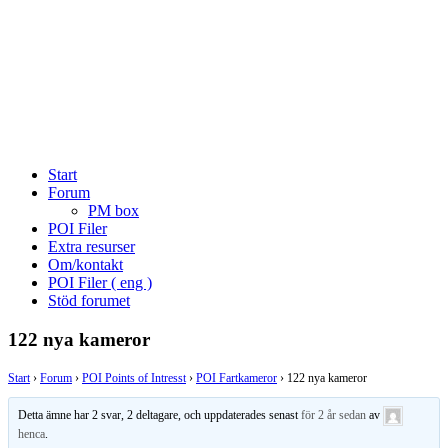
Start
Forum
PM box
POI Filer
Extra resurser
Om/kontakt
POI Filer ( eng )
Stöd forumet
122 nya kameror
Start
›
Forum
›
POI Points of Intresst
›
POI Fartkameror
›
122 nya kameror
Detta ämne har 2 svar, 2 deltagare, och uppdaterades senast
för 2 år sedan
av
henca
.