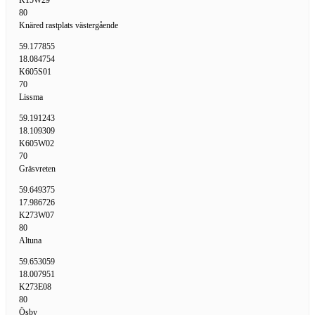
K15W29
80
Knäred rastplats västergående
59.177855
18.084754
K605S01
70
Lissma
59.191243
18.109309
K605W02
70
Gräsvreten
59.649375
17.986726
K273W07
80
Altuna
59.653059
18.007951
K273E08
80
Ösby