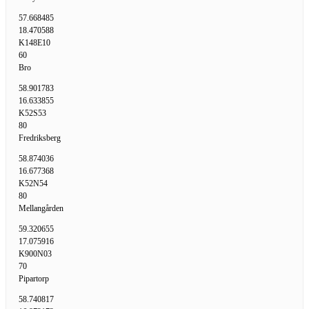
57.668485
18.470588
K148E10
60
Bro
58.901783
16.633855
K52S53
80
Fredriksberg
58.874036
16.677368
K52N54
80
Mellangården
59.320655
17.075916
K900N03
70
Pipartorp
58.740817