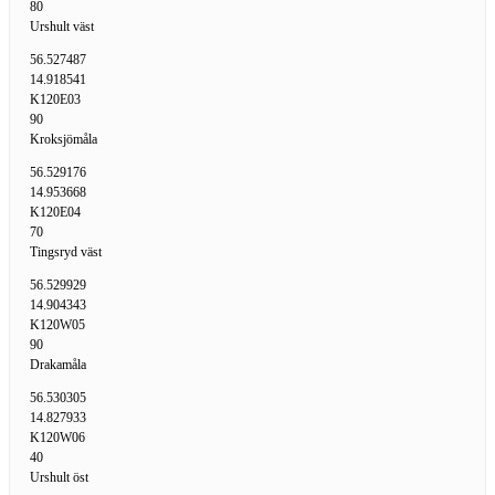
80
Urshult väst
56.527487
14.918541
K120E03
90
Kroksjömåla
56.529176
14.953668
K120E04
70
Tingsryd väst
56.529929
14.904343
K120W05
90
Drakamåla
56.530305
14.827933
K120W06
40
Urshult öst