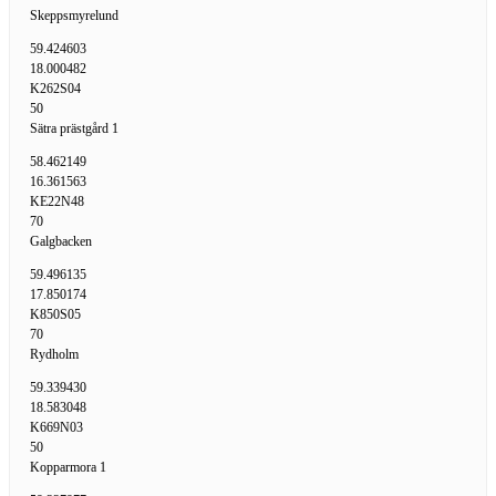
Skeppsmyrelund
59.424603
18.000482
K262S04
50
Sätra prästgård 1
58.462149
16.361563
KE22N48
70
Galgbacken
59.496135
17.850174
K850S05
70
Rydholm
59.339430
18.583048
K669N03
50
Kopparmora 1