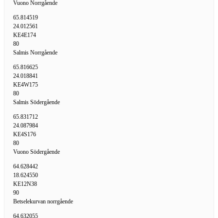
Vuono Norrgående
65.814519
24.012561
KE4E174
80
Salmis Norrgående
65.816625
24.018841
KE4W175
80
Salmis Södergående
65.831712
24.087984
KE4S176
80
Vuono Södergående
64.628442
18.624550
KE12N38
90
Betselekurvan norrgående
64.632055