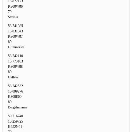
16.872173
K800W06
70
Svalsta
58.741085
16.831043
K800W07
80
Gummersta
58.742110
16.773103
K800W08
80
Gällsta
58.742532
16.899276
K800E09
80
Bergshammar
59.516740
16.259725
K252N01