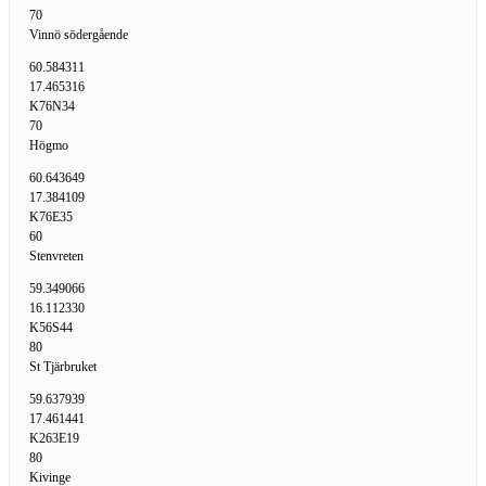
70
Vinnö södergående
60.584311
17.465316
K76N34
70
Högmo
60.643649
17.384109
K76E35
60
Stenvreten
59.349066
16.112330
K56S44
80
St Tjärbruket
59.637939
17.461441
K263E19
80
Kivinge