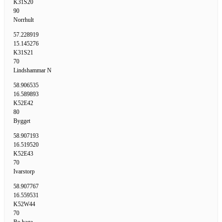
K31S20
90
Norrhult
57.228919
15.145276
K31S21
70
Lindshammar N
58.906535
16.589893
K52E42
80
Bygget
58.907193
16.519520
K52E43
70
Ivarstorp
58.907767
16.559531
K52W44
70