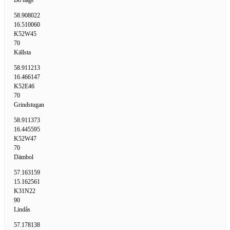
Bo hage
58.908022
16.510060
K52W45
70
Källsta
58.911213
16.466147
K52E46
70
Grindstugan
58.911373
16.445595
K52W47
70
Dämbol
57.163159
15.162561
K31N22
90
Lindås
57.178138