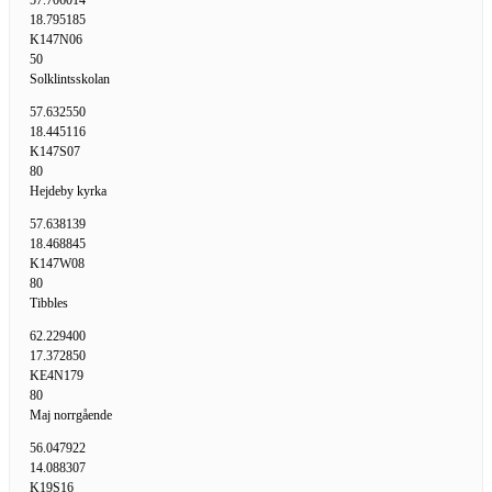
57.706014
18.795185
K147N06
50
Solklintsskolan
57.632550
18.445116
K147S07
80
Hejdeby kyrka
57.638139
18.468845
K147W08
80
Tibbles
62.229400
17.372850
KE4N179
80
Maj norrgående
56.047922
14.088307
K19S16