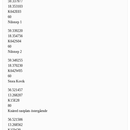
59.337977
18.353103
K642E03
60
Nilstorp 1
59.339220
18.354756
K642S04
60
Nilstorp 2
59.349255
18.370230
K642W05
60
Stora Kovik
56.521457
13.268207
K15E28
80
Knäred rastplats östergående
56.521506
13.268562