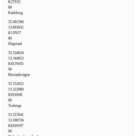
K27S52
80
Karlsborg
55.491596
13.891831
K13N37
80
Högestad
55.534834
13.344823
K813W03
90
Rävstadsvägen
55.552022
13.322080
K816S06
90
Troberga
55.557641
13.280726
K816W07
90