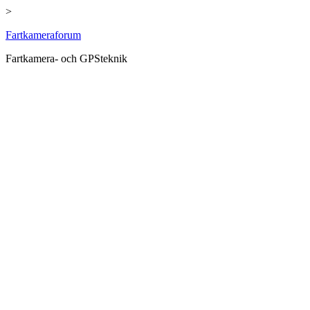
>
Hoppa
Fartkameraforum
till
Fartkamera- och GPSteknik
innehåll