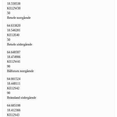
18.559538
KE12W39
50
Betsele norrgående
64.633820
18.546281
KE12E40
50
Betsele södergående
64.648597
18.474906
KE12W41
90
Bålforsen norrgående
64.661524
18.448111
KE12S42
90
Brännland södergående
64.685198
18.412366
KE12S43