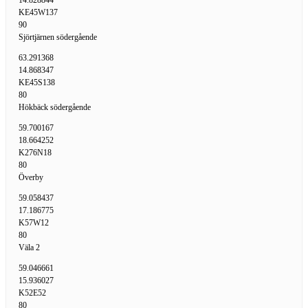
14.828844
KE45W137
90
Sjörtjärnen södergående
63.291368
14.868347
KE45S138
80
Hökbäck södergående
59.700167
18.664252
K276N18
80
Överby
59.058437
17.186775
K57W12
80
Väla 2
59.046661
15.936027
K52E52
80