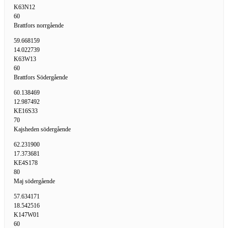
K63N12
60
Brattfors norrgående
59.668159
14.022739
K63W13
60
Brattfors Södergående
60.138469
12.987492
KE16S33
70
Kajsheden södergående
62.231900
17.373681
KE4S178
80
Maj södergående
57.634171
18.542516
K147W01
60