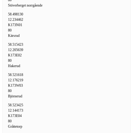
80
Stöverberget norrgående
58.498130
12.234462
K173N01
80
Kärsrud
58.515423
12.205639
K173E02
80
Hakerud
58.521618
12.176219
K173W03
80
Björnerud
58.523425
12.144173
K173E04
80
Gråttetorp