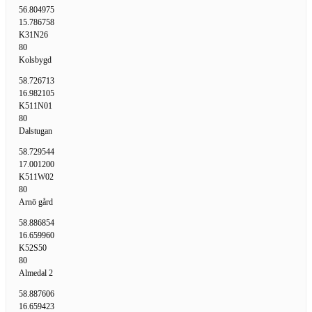
56.804975
15.786758
K31N26
80
Kolsbygd
58.726713
16.982105
K511N01
80
Dalstugan
58.729544
17.001200
K511W02
80
Arnö gård
58.886854
16.659960
K52S50
80
Almedal 2
58.887606
16.659423