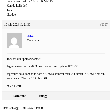
Samma sak med K276S17 o K276S15.
Kan du kolla det?
Tack
//Ludde
19 juli, 2024 kl. 21:30
#2327
henca
Moderator
Tack för din uppmärksamhet!
Jag tar enkelt bort K76E35 som var en ren kopia av K76E33.
Jag väljer dessutom att ta bort K276S15 som var manuellt inmätt, K276S17 har sin
kommentar ”Norrby” från NVDB.
m v h Henrik
Författare
Inlägg
Visar 3 inlägg - 1 till 3 (av 3 totalt)