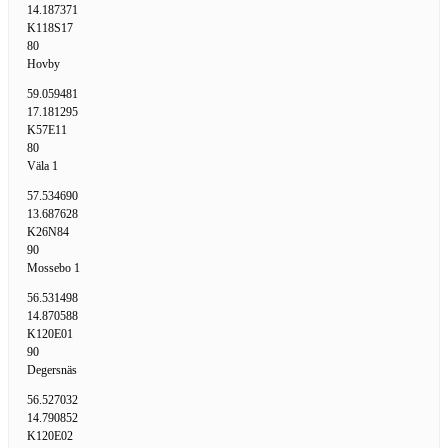
14.187371
K118S17
80
Hovby
59.059481
17.181295
K57E11
80
Väla 1
57.534690
13.687628
K26N84
90
Mossebo 1
56.531498
14.870588
K120E01
90
Degersnäs
56.527032
14.790852
K120E02