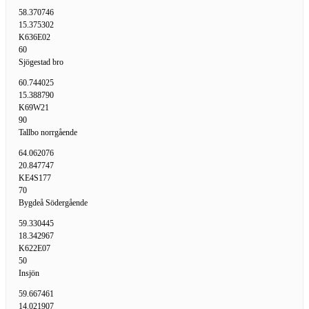
58.370746
15.375302
K636E02
60
Sjögestad bro
60.744025
15.388790
K69W21
90
Tallbo norrgående
64.062076
20.847747
KE4S177
70
Bygdeå Södergående
59.330445
18.342967
K622E07
50
Insjön
59.667461
14.021907