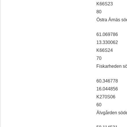
K66S23
80
Östra Ärnäs s
61.069786
13.330062
K66S24
70
Fiskarheden s
60.346778
16.044856
K270S06
60
Älvgården söd