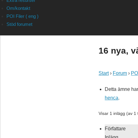
Extra resurser
Om/kontakt
POI Filer ( eng )
Stöd forumet
16 nya, v
Start
›
Forum
›
POI
Detta ämne har
henca
.
Visar 1 inlägg (av 1 t
Författare
Inlägg