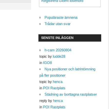
Registrera
Glömt lösenord
Populäraste ämnena
Trådar utan svar
SENSTE INLÄGGEN
h-cam 20260804
topic by
ludde28
in
IGO8
Nya positioner och latrintömning
på fler positioner
topic by
henca
in
POI Rastplats
Städning av borttagna rastplatser
reply by
henca
in
POI Rastplats