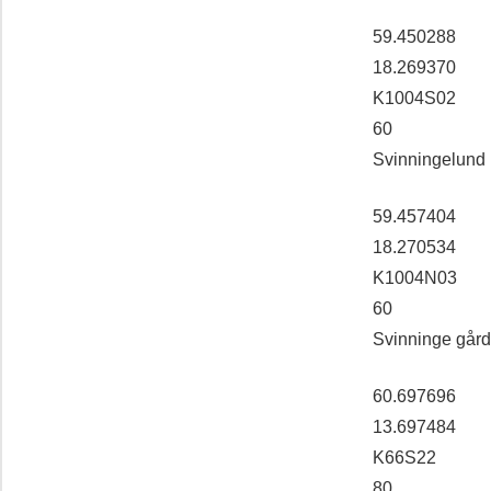
59.450288
18.269370
K1004S02
60
Svinningelund
59.457404
18.270534
K1004N03
60
Svinninge gård
60.697696
13.697484
K66S22
80