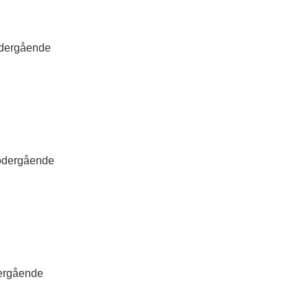
ödergående
ödergående
ergående