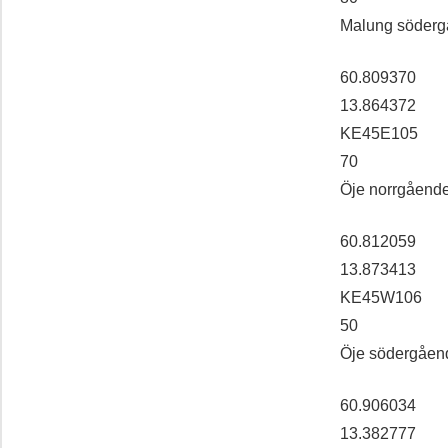
Malung söder
60.809370
13.864372
KE45E105
70
Öje norrgåend
60.812059
13.873413
KE45W106
50
Öje södergåen
60.906034
13.382777