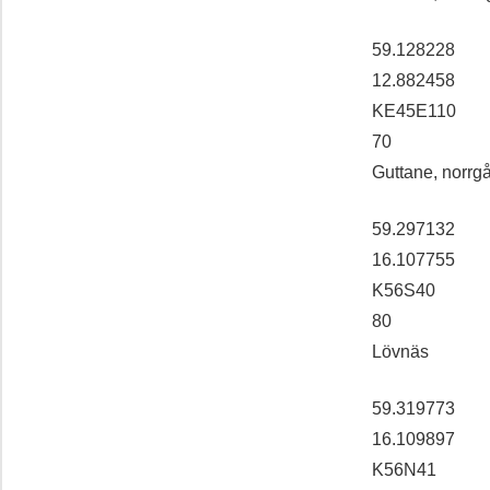
59.128228
12.882458
KE45E110
70
Guttane, norrg
59.297132
16.107755
K56S40
80
Lövnäs
59.319773
16.109897
K56N41