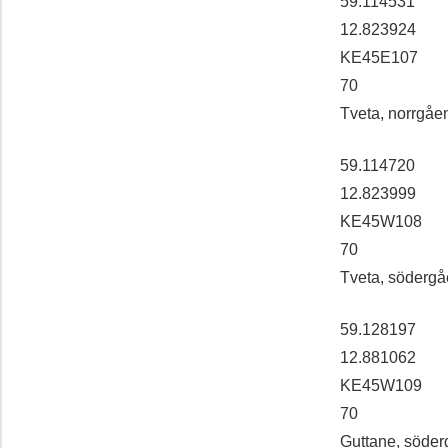
59.114531
12.823924
KE45E107
70
Tveta, norrgåe
59.114720
12.823999
KE45W108
70
Tveta, söderg
59.128197
12.881062
KE45W109
70
Guttane, söde