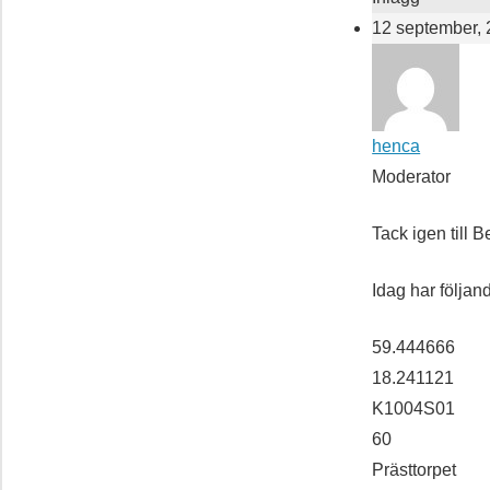
12 september, 
henca
Moderator
Tack igen till 
Idag har följand
59.444666
18.241121
K1004S01
60
Prästtorpet