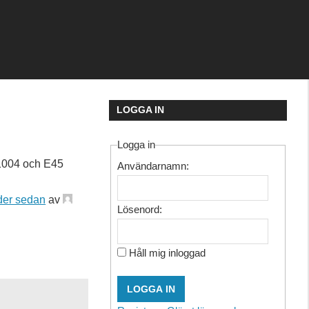
LOGGA IN
Logga in
 1004 och E45
Användarnamn:
ader sedan
av
Lösenord:
Håll mig inloggad
LOGGA IN