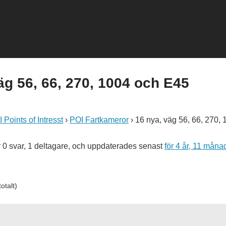
äg 56, 66, 270, 1004 och E45
 Points of Intresst
›
POI Fartkameror
›
16 nya, väg 56, 66, 270,
 0 svar, 1 deltagare, och uppdaterades senast
för 4 år, 11 mån
otalt)