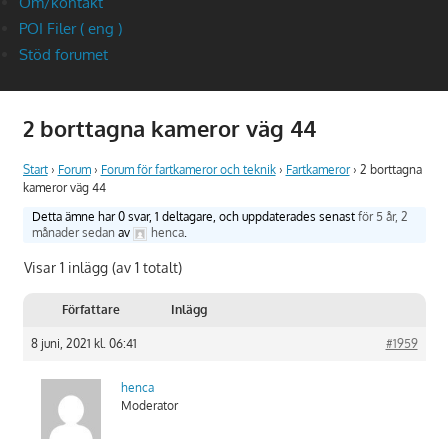
Om/kontakt
POI Filer ( eng )
Stöd forumet
2 borttagna kameror väg 44
Start
›
Forum
›
Forum för fartkameror och teknik
›
Fartkameror
›
2 borttagna
kameror väg 44
Detta ämne har 0 svar, 1 deltagare, och uppdaterades senast
för 5 år, 2
månader sedan
av
henca
.
Visar 1 inlägg (av 1 totalt)
Författare
Inlägg
8 juni, 2021 kl. 06:41
#1959
henca
Moderator