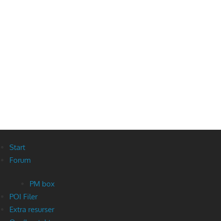
Start
Forum
PM box
POI Filer
Extra resurser