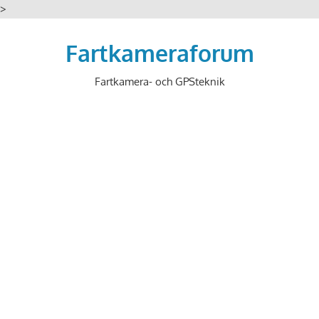
>
Hoppa
till
Fartkameraforum
innehåll
Fartkamera- och GPSteknik