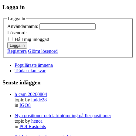
Logga in
Logga in
Användarnamn:
Lösenord:
Håll mig inloggad
Logga in
Registrera
Glömt lösenord
Populäraste ämnena
Trådar utan svar
Senste inläggen
h-cam 20260804
topic by
ludde28
in
IGO8
Nya positioner och latrintömning på fler positioner
topic by
henca
in
POI Rastplats