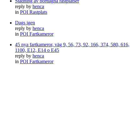
Städning av borttagna rastplatser
reply by
henca
in
POI Rastplats
Dags igen
reply by
henca
in
POI Fartkameror
45 nya fartkameror, väg 9, 56, 73, 92, 166, 374, 580, 616,
1100, E12, E14 o E45
reply by
henca
in
POI Fartkameror