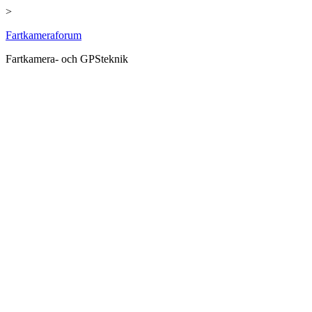
>
Hoppa
Fartkameraforum
till
Fartkamera- och GPSteknik
innehåll