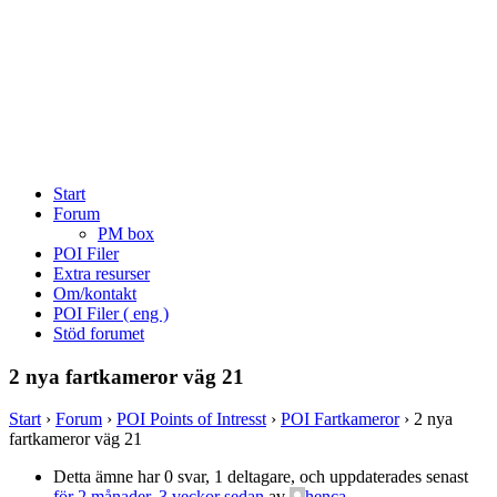
Start
Forum
PM box
POI Filer
Extra resurser
Om/kontakt
POI Filer ( eng )
Stöd forumet
2 nya fartkameror väg 21
Start
›
Forum
›
POI Points of Intresst
›
POI Fartkameror
›
2 nya
fartkameror väg 21
Detta ämne har 0 svar, 1 deltagare, och uppdaterades senast
för 2 månader, 3 veckor sedan
av
henca
.