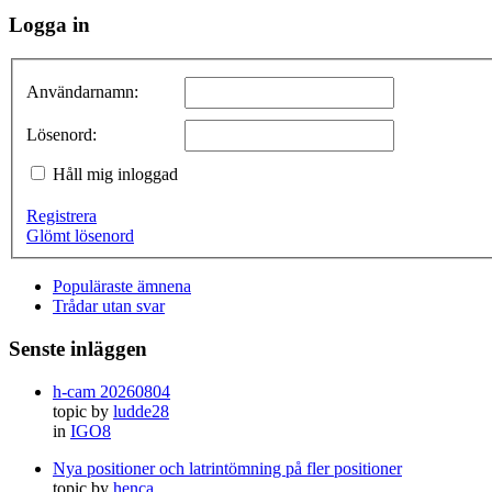
Logga in
Användarnamn:
Lösenord:
Håll mig inloggad
Registrera
Glömt lösenord
Populäraste ämnena
Trådar utan svar
Senste inläggen
h-cam 20260804
topic by
ludde28
in
IGO8
Nya positioner och latrintömning på fler positioner
topic by
henca