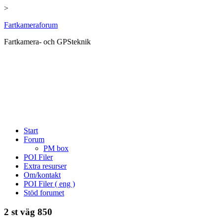
>
Hoppa
Fartkameraforum
till
Fartkamera- och GPSteknik
innehåll
Start
Forum
PM box
POI Filer
Extra resurser
Om/kontakt
POI Filer ( eng )
Stöd forumet
2 st väg 850