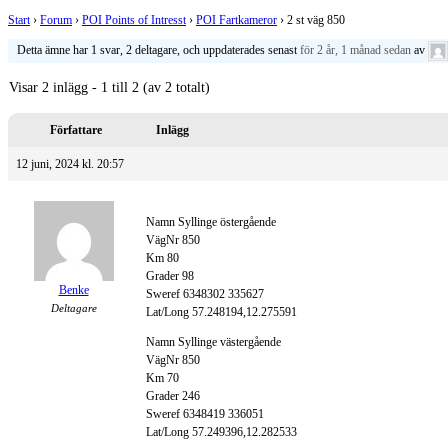
Start
›
Forum
›
POI Points of Intresst
›
POI Fartkameror
›
2 st väg 850
Detta ämne har 1 svar, 2 deltagare, och uppdaterades senast
för 2 år, 1 månad sedan
av
Visar 2 inlägg - 1 till 2 (av 2 totalt)
Författare
Inlägg
12 juni, 2024 kl. 20:57
Namn Syllinge östergående
VägNr 850
Km 80
Grader 98
Benke
Sweref 6348302 335627
Deltagare
Lat/Long 57.248194,12.275591
Namn Syllinge västergående
VägNr 850
Km 70
Grader 246
Sweref 6348419 336051
Lat/Long 57.249396,12.282533