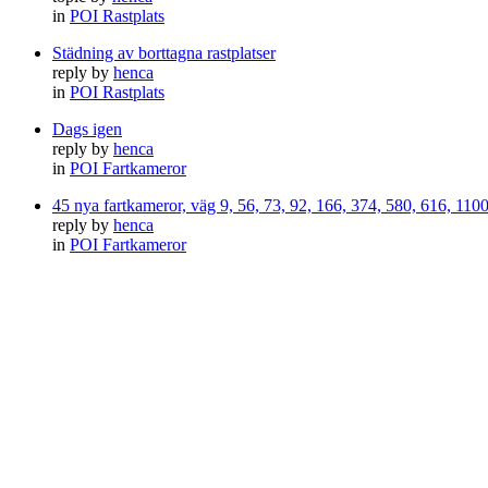
in
POI Rastplats
Städning av borttagna rastplatser
reply by
henca
in
POI Rastplats
Dags igen
reply by
henca
in
POI Fartkameror
45 nya fartkameror, väg 9, 56, 73, 92, 166, 374, 580, 616, 11
reply by
henca
in
POI Fartkameror