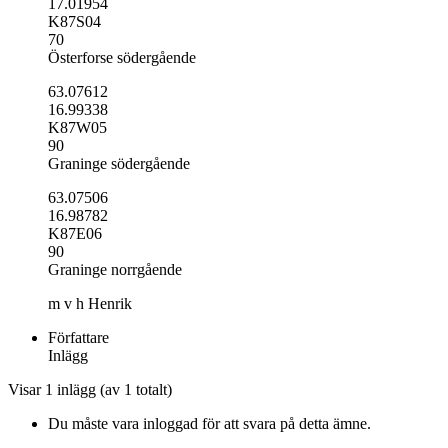
17.01954
K87S04
70
Österforse södergående
63.07612
16.99338
K87W05
90
Graninge södergående
63.07506
16.98782
K87E06
90
Graninge norrgående
m v h Henrik
Författare
Inlägg
Visar 1 inlägg (av 1 totalt)
Du måste vara inloggad för att svara på detta ämne.