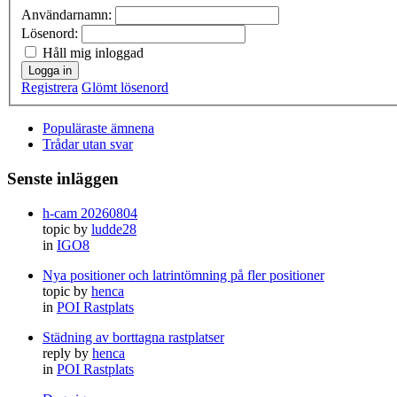
Användarnamn:
Lösenord:
Håll mig inloggad
Logga in
Registrera
Glömt lösenord
Populäraste ämnena
Trådar utan svar
Senste inläggen
h-cam 20260804
topic by
ludde28
in
IGO8
Nya positioner och latrintömning på fler positioner
topic by
henca
in
POI Rastplats
Städning av borttagna rastplatser
reply by
henca
in
POI Rastplats