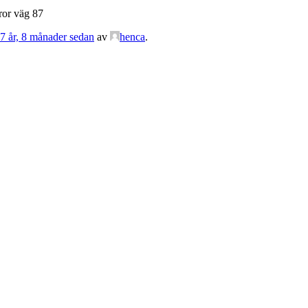
ror väg 87
 7 år, 8 månader sedan
av
henca
.