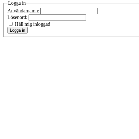
Logga in
Användarnamn:
Lösenord:
Håll mig inloggad
Logga in