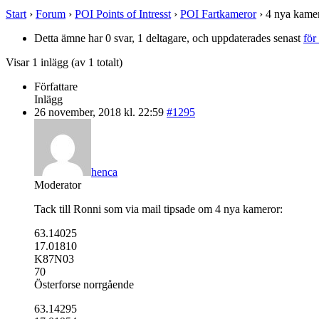
Start
›
Forum
›
POI Points of Intresst
›
POI Fartkameror
›
4 nya kame
Detta ämne har 0 svar, 1 deltagare, och uppdaterades senast
för
Visar 1 inlägg (av 1 totalt)
Författare
Inlägg
26 november, 2018 kl. 22:59
#1295
henca
Moderator
Tack till Ronni som via mail tipsade om 4 nya kameror:
63.14025
17.01810
K87N03
70
Österforse norrgående
63.14295