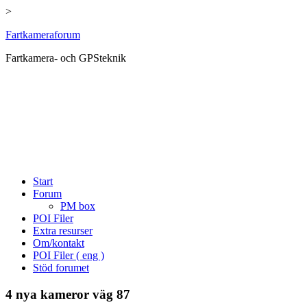
>
Hoppa
Fartkameraforum
till
Fartkamera- och GPSteknik
innehåll
Start
Forum
PM box
POI Filer
Extra resurser
Om/kontakt
POI Filer ( eng )
Stöd forumet
4 nya kameror väg 87