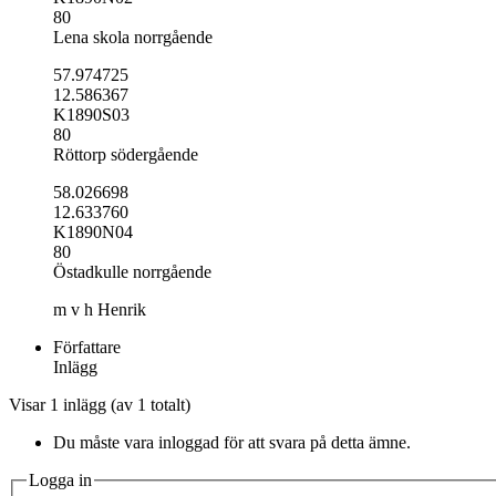
80
Lena skola norrgående
57.974725
12.586367
K1890S03
80
Röttorp södergående
58.026698
12.633760
K1890N04
80
Östadkulle norrgående
m v h Henrik
Författare
Inlägg
Visar 1 inlägg (av 1 totalt)
Du måste vara inloggad för att svara på detta ämne.
Logga in