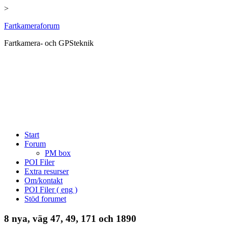
>
Hoppa
Fartkameraforum
till
Fartkamera- och GPSteknik
innehåll
Start
Forum
PM box
POI Filer
Extra resurser
Om/kontakt
POI Filer ( eng )
Stöd forumet
8 nya, väg 47, 49, 171 och 1890