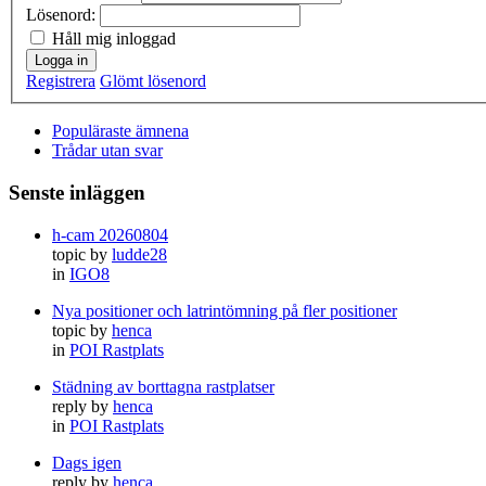
Lösenord:
Håll mig inloggad
Logga in
Registrera
Glömt lösenord
Populäraste ämnena
Trådar utan svar
Senste inläggen
h-cam 20260804
topic by
ludde28
in
IGO8
Nya positioner och latrintömning på fler positioner
topic by
henca
in
POI Rastplats
Städning av borttagna rastplatser
reply by
henca
in
POI Rastplats
Dags igen
reply by
henca