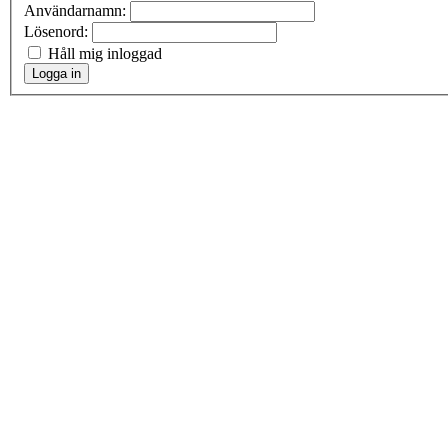
Användarnamn:
Lösenord:
Håll mig inloggad
Logga in