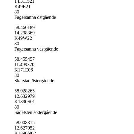
14.311521
K49E21
80
Fagersanna östgående
58.466189
14.298369
K49W22
80
Fagersanna västgående
58.455457
11.499370
K171E06
80
Skarstad östergående
58.028265
12.632979
K1890S01
80
Sadelsten södergående
58.008315
12.627052
K1890N02