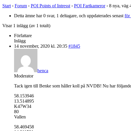
Start
›
Forum
›
POI Points of Intresst
›
POI Fartkameror
›
8 nya, väg 
Detta ämne har 0 svar, 1 deltagare, och uppdaterades senast
för
Visar 1 inlägg (av 1 totalt)
Författare
Inlägg
14 november, 2020 kl. 20:35
#1845
henca
Moderator
Tack igen till Benke som håller koll på NVDB! Nu har följande po
58.153946
13.514895
K47W34
80
Vallen
58.469458