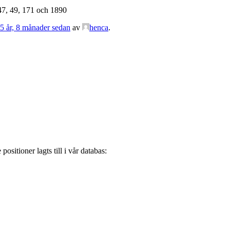
47, 49, 171 och 1890
 5 år, 8 månader sedan
av
henca
.
sitioner lagts till i vår databas: