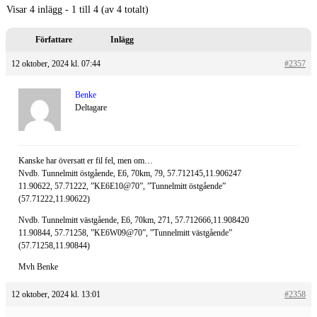
Visar 4 inlägg - 1 till 4 (av 4 totalt)
Författare
Inlägg
12 oktober, 2024 kl. 07:44
#2357
Benke
Deltagare
Kanske har översatt er fil fel, men om…
Nvdb. Tunnelmitt östgående, E6, 70km, 79, 57.712145,11.906247
11.90622, 57.71222, ”KE6E10@70”, ”Tunnelmitt östgående”
(57.71222,11.90622)
Nvdb. Tunnelmitt västgående, E6, 70km, 271, 57.712666,11.908420
11.90844, 57.71258, ”KE6W09@70”, ”Tunnelmitt västgående”
(57.71258,11.90844)
Mvh Benke
12 oktober, 2024 kl. 13:01
#2358