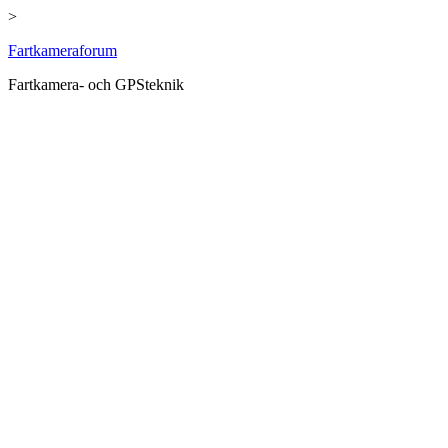
>
Hoppa
Fartkameraforum
till
Fartkamera- och GPSteknik
innehåll