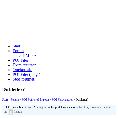
Start
Forum
PM box
POI Filer
Extra resurser
Om/kontakt
POI Filer ( eng )
Stöd forumet
Dubletter?
Start
›
Forum
›
POI Points of Intresst
›
POI Fartkameror
›
Dubletter?
Detta ämne har 3 svar, 2 deltagare, och uppdaterades senast
för 1 år, 9 månader sedan
av
henca
.