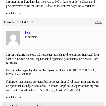
Jag inser nu att 1 grad inte kan motsvara ca 100 m, kanske är det i stället så att 1
grad motsvarar ca 10 km skillnad. I så fall är positionerna något 10-tal meter fel.
m v h Henrik
12 oktober, 2024 kl. 20:22
#2360
henca
Moderator
Jag har nu korrigerat dessa två positioner i tunneln med koordinater från excel-filen
som du skickade via mail. Jag har också uppdaterat positionerna för K218N01 och
K218S04.
Dessutom har jag enligt ditt mail korrigerat positionerna för KE6W07, KE6N08,
KE6N11 och KE6S12.
Skillnaden mot tidigare positioner blir som sagt något 10-tal meter, men som jag ser
det spelar det inte någon jättestor roll. När man kör på dessa vägar rör man sig med
ca 20 meter per sekund. (25 m/s = 90 km/h, 19.44 m/s = 70 km/h).
m v h Henrik