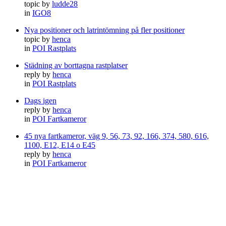
topic by
ludde28
in
IGO8
Nya positioner och latrintömning på fler positioner
topic by
henca
in
POI Rastplats
Städning av borttagna rastplatser
reply by
henca
in
POI Rastplats
Dags igen
reply by
henca
in
POI Fartkameror
45 nya fartkameror, väg 9, 56, 73, 92, 166, 374, 580, 616,
1100, E12, E14 o E45
reply by
henca
in
POI Fartkameror