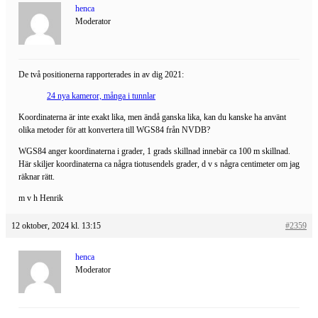
henca
Moderator
De två positionerna rapporterades in av dig 2021:
24 nya kameror, många i tunnlar
Koordinaterna är inte exakt lika, men ändå ganska lika, kan du kanske ha använt
olika metoder för att konvertera till WGS84 från NVDB?
WGS84 anger koordinaterna i grader, 1 grads skillnad innebär ca 100 m skillnad.
Här skiljer koordinaterna ca några tiotusendels grader, d v s några centimeter om jag
räknar rätt.
m v h Henrik
12 oktober, 2024 kl. 13:15
#2359
henca
Moderator