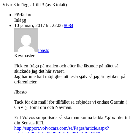
Visar 3 inlägg - 1 till 3 (av 3 totalt)
Författare
Inlägg
10 januari, 2017 kl. 22:06
#684
Ibasto
Keymaster
Fick en fråga på mailen och efter lite läsande på nätet så
skickade jag det här svaret.
Jag har inte haft möjlighet att testa själv så jag är nyfiken på
erfarenheter.
/Ibasto
Tack för ditt mail! för tillfället så erbjuder vi endast Garmin (
CSV ), TomTom och Navman.
Enl Volvos supportsida så ska man kunna ladda *.gpx filer till
din Sensus RTI.
http://support.volvocars.com/se/Pages/article.aspx?