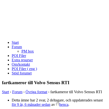
Start
Forum
PM box
POI Filer
Extra resurser
Om/kontakt
POI Filer ( eng )
Stöd forumet
fartkameror till Volvo Sensus RTI
Start
›
Forum
›
Övriga format
›
fartkameror till Volvo Sensus RTI
Detta ämne har 2 svar, 2 deltagare, och uppdaterades senast
för 9 år, 6 månader sedan
av
henca
.