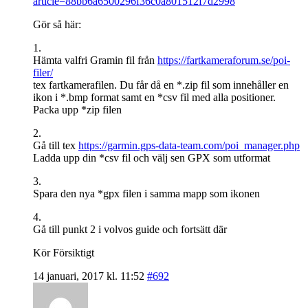
article=88bb6a6500296f36c0a801512f7d2998
Gör så här:
1.
Hämta valfri Gramin fil från
https://fartkameraforum.se/poi-
filer/
tex fartkamerafilen. Du får då en *.zip fil som innehåller en
ikon i *.bmp format samt en *csv fil med alla positioner.
Packa upp *zip filen
2.
Gå till tex
https://garmin.gps-data-team.com/poi_manager.php
Ladda upp din *csv fil och välj sen GPX som utformat
3.
Spara den nya *gpx filen i samma mapp som ikonen
4.
Gå till punkt 2 i volvos guide och fortsätt där
Kör Försiktigt
14 januari, 2017 kl. 11:52
#692