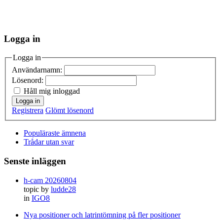
Logga in
Logga in
Användarnamn:
Lösenord:
Håll mig inloggad
Logga in
Registrera
Glömt lösenord
Populäraste ämnena
Trådar utan svar
Senste inläggen
h-cam 20260804
topic by
ludde28
in
IGO8
Nya positioner och latrintömning på fler positioner