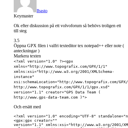
Ibasto
Keymaster
Ok efter diskussion på ett volvoforum så behövs troligen ett
till steg
3.5
Öppna GPX filen i valfri texteditor tex notepad++ eller note (
anteckningar )
Markera texten
<?xml version="1.0" ?><gpx
xmlns="http://www.topografix.com/GPX/1/1"
xmlns:xsi="http://www.w3.org/2001/XMLSchema-
instance"
xsi:schemaLocation="http://www.topografix.com/GPX/
http://www.topografix.com/GPX/1/1/gpx.xsd"
version="1.1" creator="GPS Data Team (
http://www.gps-data-team.com )">
Och ersätt med
<?xml version="1.0" encoding="UTF-8" standalone="n
<gpx:gpx creator="" 

version="1.1" xmlns:xsi="http://www.w3.org/2001/XM