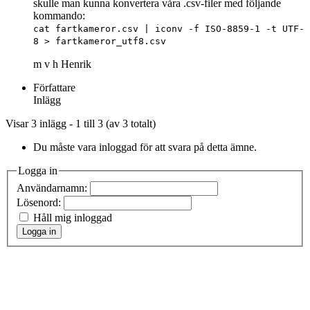
skulle man kunna konvertera våra .csv-filer med följande
kommando:
cat fartkameror.csv | iconv -f ISO-8859-1 -t UTF-
8 > fartkameror_utf8.csv
m v h Henrik
Författare
Inlägg
Visar 3 inlägg - 1 till 3 (av 3 totalt)
Du måste vara inloggad för att svara på detta ämne.
Logga in
Användarnamn:
Lösenord:
Håll mig inloggad
Logga in