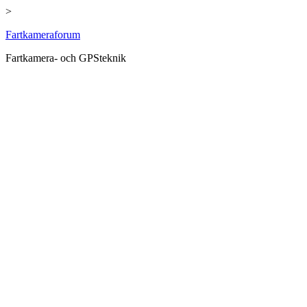
>
Hoppa
Fartkameraforum
till
Fartkamera- och GPSteknik
innehåll