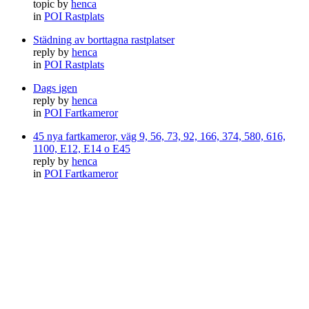
topic by
henca
in
POI Rastplats
Städning av borttagna rastplatser
reply by
henca
in
POI Rastplats
Dags igen
reply by
henca
in
POI Fartkameror
45 nya fartkameror, väg 9, 56, 73, 92, 166, 374, 580, 616,
1100, E12, E14 o E45
reply by
henca
in
POI Fartkameror