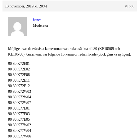
13 november, 2019 kl. 20:41
#1550
henca
Moderator
Möjligen var de två sista kamerorna ovan redan sänkta till 80 (KE10S09 och
KE10N08). Garanterat var följande 15 kameror redan fixade (dock ganska nyligen):
90 80 K72E01
90 80 K72E02
90 80 K72E08
90 80 K72E11
90 80 K72E12
90 80 K72W03
90 80 K72W04
90 80 K72W07
90 80 K77E01
90 80 K77E03
90 80 K77E05
90 80 K77W02
90 80 K77W04
90 80 K77W06