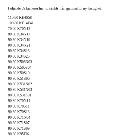
Följande 59 kameror har nu sänkts från gammal till ny hastighet:
110 90 KE4S58
100 80 KE14E41
70 60 K70N12
90 80 K34N17
90 80 K34N19
90 80 K34N21
90 80 K34S18
90 80 K34S25
90 80 K506N03
90 80 K506S04
90 80 K50S10
90 80 K51S06
90 80 K531N02
90 80 K531N03
90 80 K531S01
90 80 K70N14
90 80 K70S11
90 80 K70S13
90 80 K71N04
90 80 K71S07
90 80 K71S09
90 80 K95E02