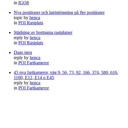
in
IGO8
Nya positioner och latrintömning på fler positioner
topic by
henca
in
POI Rastplats
Städning av borttagna rastplatser
reply by
henca
in
POI Rastplats
Dags igen
reply by
henca
in
POI Fartkameror
45 nya fartkameror, väg 9, 56, 73, 92, 166, 374, 580, 616,
1100, E12, E14 o E45
reply by
henca
in
POI Fartkameror