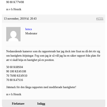
90 80 K77W08
m v h Henrik
13 november, 2019 kl. 20:43
#1551
henca
Moderator
Nedanstående kameror som du rapporterade har jag dock inte fixat nu då det rör sig
om hastighets-höjningar. Feg som jag är så vill jag ha en säker rapport från plats för
att vi skall höja en hastighet på en position.
50 60 K68S04
90 100 KE4S108
70 70/80 KE4N10
70 80 K47S16
Jättetack för den långa rapporten med modifierade hastigheter!
m v h Henrik
Författare
Inlägg