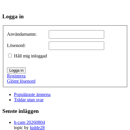
Logga in
Användarnamn:
Lösenord:
Håll mig inloggad
Logga in
Registrera
Glömt lösenord
Populäraste ämnena
Trådar utan svar
Senste inläggen
h-cam 20260804
topic by
ludde28