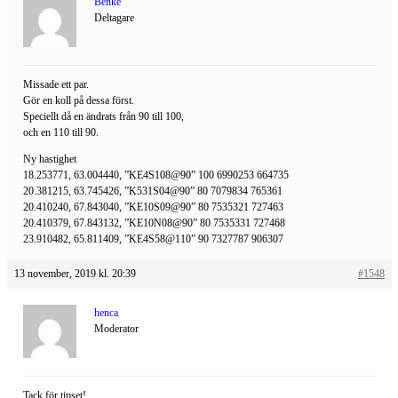
Benke
Deltagare
Missade ett par.
Gör en koll på dessa först.
Speciellt då en ändrats från 90 till 100,
och en 110 till 90.
Ny hastighet
18.253771, 63.004440, ”KE4S108@90” 100 6990253 664735
20.381215, 63.745426, ”K531S04@90” 80 7079834 765361
20.410240, 67.843040, ”KE10S09@90” 80 7535321 727463
20.410379, 67.843132, ”KE10N08@90” 80 7535331 727468
23.910482, 65.811409, ”KE4S58@110” 90 7327787 906307
13 november, 2019 kl. 20:39
#1548
henca
Moderator
Tack för tipset!