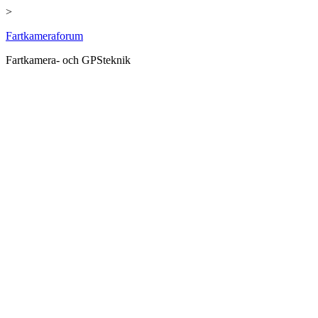
>
Hoppa
Fartkameraforum
till
Fartkamera- och GPSteknik
innehåll