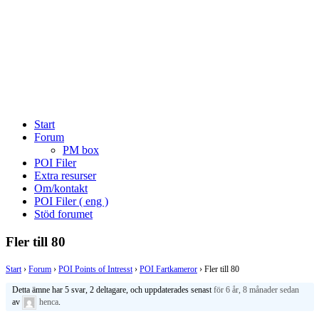
Start
Forum
PM box
POI Filer
Extra resurser
Om/kontakt
POI Filer ( eng )
Stöd forumet
Fler till 80
Start
›
Forum
›
POI Points of Intresst
›
POI Fartkameror
›
Fler till 80
Detta ämne har 5 svar, 2 deltagare, och uppdaterades senast
för 6 år, 8 månader sedan
av
henca
.