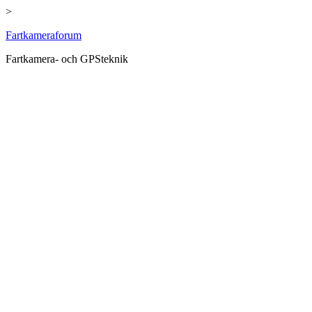
>
Hoppa
Fartkameraforum
till
Fartkamera- och GPSteknik
innehåll