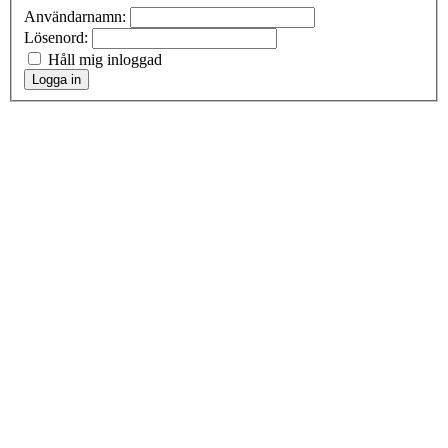
Användarnamn:
Lösenord:
Håll mig inloggad
Logga in