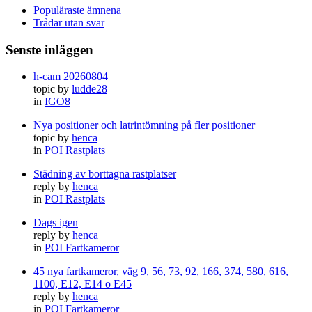
Populäraste ämnena
Trådar utan svar
Senste inläggen
h-cam 20260804
topic by
ludde28
in
IGO8
Nya positioner och latrintömning på fler positioner
topic by
henca
in
POI Rastplats
Städning av borttagna rastplatser
reply by
henca
in
POI Rastplats
Dags igen
reply by
henca
in
POI Fartkameror
45 nya fartkameror, väg 9, 56, 73, 92, 166, 374, 580, 616,
1100, E12, E14 o E45
reply by
henca
in
POI Fartkameror