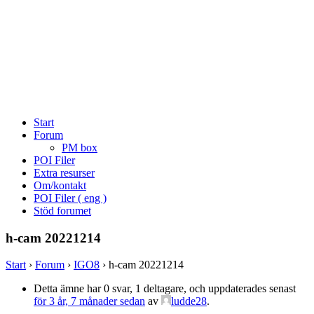
Start
Forum
PM box
POI Filer
Extra resurser
Om/kontakt
POI Filer ( eng )
Stöd forumet
h-cam 20221214
Start
›
Forum
›
IGO8
›
h-cam 20221214
Detta ämne har 0 svar, 1 deltagare, och uppdaterades senast
för 3 år, 7 månader sedan
av
ludde28
.