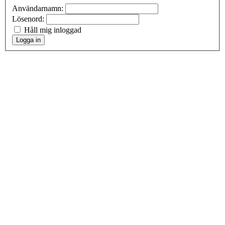
Användarnamn:
Lösenord:
Håll mig inloggad
Logga in