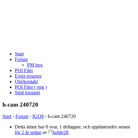
Start
Forum
PM box
POI Filer
Extra resurser
Om/kontakt
POI Filer ( eng )
Stöd forumet
h-cam 240720
Start
›
Forum
›
IGO8
›
h-cam 240720
Detta ämne har 0 svar, 1 deltagare, och uppdaterades senast
för 2 år sedan
av
ludde28
.