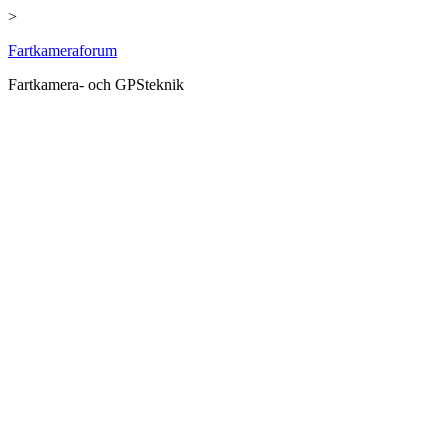
>
Hoppa
Fartkameraforum
till
Fartkamera- och GPSteknik
innehåll