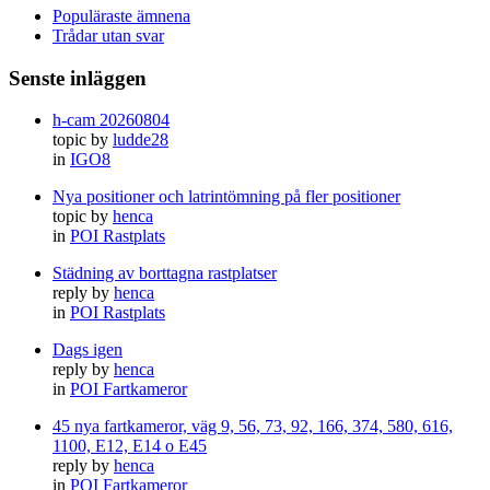
Populäraste ämnena
Trådar utan svar
Senste inläggen
h-cam 20260804
topic by
ludde28
in
IGO8
Nya positioner och latrintömning på fler positioner
topic by
henca
in
POI Rastplats
Städning av borttagna rastplatser
reply by
henca
in
POI Rastplats
Dags igen
reply by
henca
in
POI Fartkameror
45 nya fartkameror, väg 9, 56, 73, 92, 166, 374, 580, 616,
1100, E12, E14 o E45
reply by
henca
in
POI Fartkameror