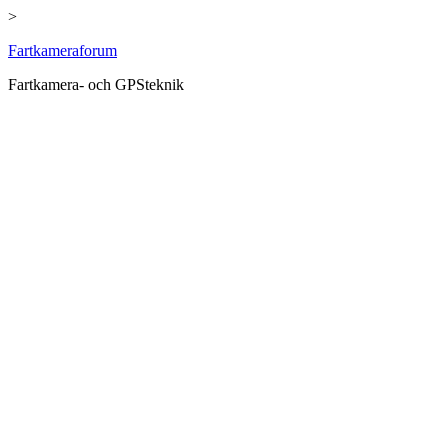
>
Hoppa
Fartkameraforum
till
Fartkamera- och GPSteknik
innehåll