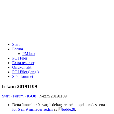
Start
Forum
PM box
POI Filer
Extra resurser
Om/kontakt
POI Filer ( eng )
Stöd forumet
h-kam 20191109
Start
›
Forum
›
IGO8
›
h-kam 20191109
Detta ämne har 0 svar, 1 deltagare, och uppdaterades senast
för 6 år, 9 månader sedan
av
ludde28
.