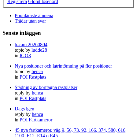
Registrera
Glömt lösenord
Populäraste ämnena
Trådar utan svar
Senste inläggen
h-cam 20260804
topic by
ludde28
in
IGO8
Nya positioner och latrintömning på fler positioner
topic by
henca
in
POI Rastplats
Städning av borttagna rastplatser
reply by
henca
in
POI Rastplats
Dags igen
reply by
henca
in
POI Fartkameror
45 nya fartkameror, väg 9, 56, 73, 92, 166, 374, 580, 616,
1100, E12, E14 o E45