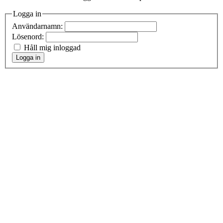
Logga in
Användarnamn:
Lösenord:
Håll mig inloggad
Logga in